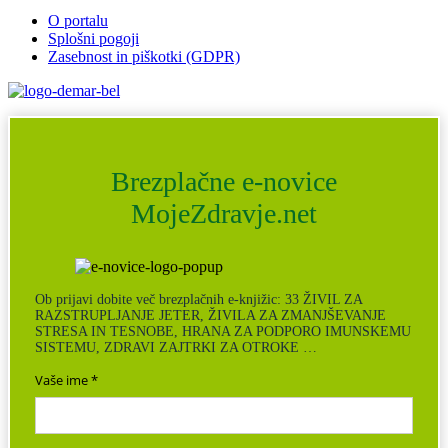
O portalu
Splošni pogoji
Zasebnost in piškotki (GDPR)
Brezplačne e-novice
MojeZdravje.net
Ob prijavi dobite več brezplačnih e-knjižic: 33 ŽIVIL ZA
RAZSTRUPLJANJE JETER, ŽIVILA ZA ZMANJŠEVANJE
STRESA IN TESNOBE, HRANA ZA PODPORO IMUNSKEMU
SISTEMU, ZDRAVI ZAJTRKI ZA OTROKE …
Vaše ime