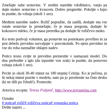
Zmešajte suhe sestavine. V sredini naredite vdolbinico, vanjo pa
dajte mokre sestavine s kvascem. Dobro pregnetite. Pokrijte s krpo
in pustite, da vzhaja (okoli 1 uro).
Medtem naredite nadev. Rožič popražite, da zadiši, dodajte mu vse
ostale sestavine in premešajte, če je masa pregosta, dodajte še
kokosovo mleko, če je masa preredka pa dodajte še rožičevo moko.
Ko testo podvoji volumen, ga postavite na pomokano površino in za
prst debelo previdno razvaljajte v pravokotnik. Po njem previdno in
vse do roba razmažite ohlajen nadev.
Potico tesno zvijte in previdno premestite v namazani model. Do
dna prebodite z iglo (da izpustite ven zrak) in pustite, da ponovno
vzhaja (okoli 1 uro).
Pecite jo okoli 30-40 minut na 180 stopinj Celzija. Ko je pečena, jo
še nekaj minut pustite v modelu, nato pa jo preobrnite na čisto desko
(ki ne diši po čebuli!). Postrezite.
Avtorica recepta:
Tereza Poljanič,
http://www.teresamisu.com
Oznake
#
potica
#
rožič
#
rožičeva potica
#
veganska potica
Delite naprej ...