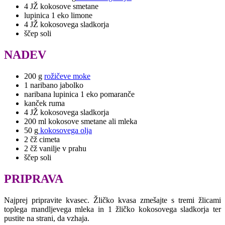
4 JŽ kokosove smetane
lupinica 1 eko limone
4 JŽ kokosovega sladkorja
ščep soli
NADEV
200 g
rožičeve moke
1 naribano jabolko
naribana lupinica 1 eko pomaranče
kanček ruma
4 JŽ kokosovega sladkorja
200 ml kokosove smetane ali mleka
50 g
kokosovega olja
2 čž cimeta
2 čž vanilje v prahu
ščep soli
PRIPRAVA
Najprej pripravite kvasec. Žličko kvasa zmešajte s tremi žlicami
toplega mandljevega mleka in 1 žličko kokosovega sladkorja ter
pustite na strani, da vzhaja.