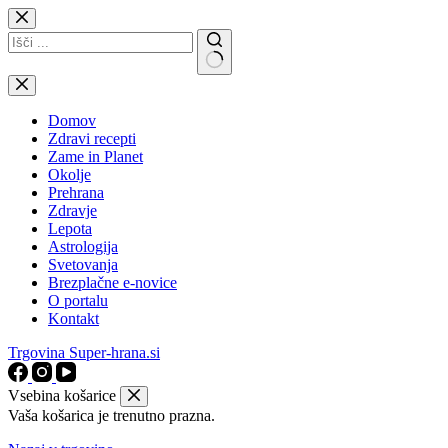
Skip
to
content
No
results
Domov
Zdravi recepti
Zame in Planet
Okolje
Prehrana
Zdravje
Lepota
Astrologija
Svetovanja
Brezplačne e-novice
O portalu
Kontakt
Trgovina Super-hrana.si
Vsebina košarice
Vaša košarica je trenutno prazna.