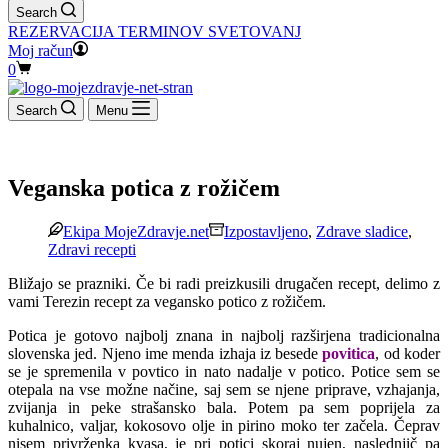
Search
REZERVACIJA TERMINOV SVETOVANJ
Moj račun
Shopping
0
cart
Search
Menu
Veganska potica z rožičem
Ekipa MojeZdravje.net
Izpostavljeno
,
Zdrave sladice
,
Zdravi recepti
Bližajo se prazniki. Če bi radi preizkusili drugačen recept, delimo z
vami Terezin recept za vegansko potico z rožičem.
Potica je gotovo najbolj znana in najbolj razširjena tradicionalna
slovenska jed. Njeno ime menda izhaja iz besede
povitica
, od koder
se je spremenila v povtico in nato nadalje v potico. Potice sem se
otepala na vse možne načine, saj sem se njene priprave, vzhajanja,
zvijanja in peke strašansko bala. Potem pa sem poprijela za
kuhalnico, valjar, kokosovo olje in pirino moko ter začela. Čeprav
nisem privrženka kvasa, je pri potici skoraj nujen, naslednjič pa