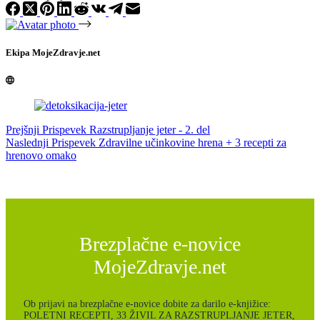
Ekipa MojeZdravje.net
Prejšnji
Prispevek
Razstrupljanje jeter - 2. del
Naslednji
Prispevek
Zdravilne učinkovine hrena + 3 recepti za
hrenovo omako
Brezplačne e-novice
MojeZdravje.net
Ob prijavi na brezplačne e-novice dobite za darilo e-knjižice:
POLETNI RECEPTI, 33 ŽIVIL ZA RAZSTRUPLJANJE JETER,