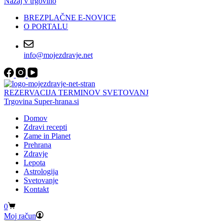
Nazaj v trgovino
BREZPLAČNE E-NOVICE
O PORTALU
info@mojezdravje.net
REZERVACIJA TERMINOV SVETOVANJ
Trgovina Super-hrana.si
Domov
Zdravi recepti
Zame in Planet
Prehrana
Zdravje
Lepota
Astrologija
Svetovanje
Kontakt
Shopping
0
cart
Moj račun