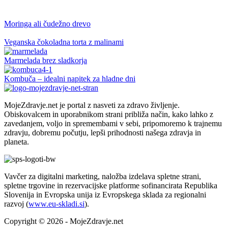
Moringa ali čudežno drevo
Veganska čokoladna torta z malinami
Marmelada brez sladkorja
Kombuča – idealni napitek za hladne dni
MojeZdravje.net je portal z nasveti za zdravo življenje.
Obiskovalcem in uporabnikom strani približa način, kako lahko z
zavedanjem, voljo in spremembami v sebi, pripomoremo k trajnemu
zdravju, dobremu počutju, lepši prihodnosti našega zdravja in
planeta.
Vavčer za digitalni marketing, naložba izdelava spletne strani,
spletne trgovine in rezervacijske platforme sofinancirata Republika
Slovenija in Evropska unija iz Evropskega sklada za regionalni
razvoj (
www.eu-skladi.si
).
Copyright © 2026 - MojeZdravje.net