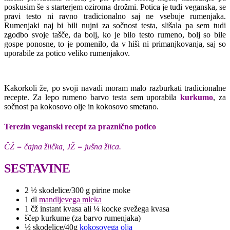
poskusim še s starterjem oziroma drožmi. Potica je tudi veganska, se
pravi testo ni ravno tradicionalno saj ne vsebuje rumenjaka.
Rumenjaki naj bi bili nujni za sočnost testa, slišala pa sem tudi
zgodbo svoje tašče, da bolj, ko je bilo testo rumeno, bolj so bile
gospe ponosne, to je pomenilo, da v hiši ni primanjkovanja, saj so
uporabile za potico veliko rumenjakov.
Kakorkoli že, po svoji navadi moram malo razburkati tradicionalne
recepte. Za lepo rumeno barvo testa sem uporabila
kurkumo
, za
sočnost pa kokosovo olje in kokosovo smetano.
Terezin veganski recept za praznično potico
ČŽ = čajna žlička, JŽ = jušna žlica.
SESTAVINE
2 ½ skodelice/300 g pirine moke
1 dl
mandljevega mleka
1 čž instant kvasa ali ¼ kocke svežega kvasa
ščep kurkume (za barvo rumenjaka)
½ skodelice/40g
kokosovega olja