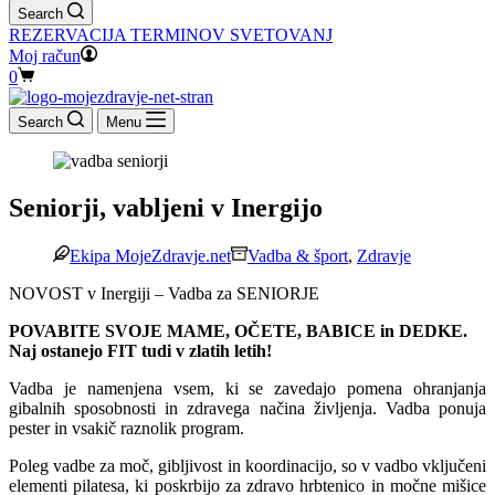
Search
REZERVACIJA TERMINOV SVETOVANJ
Moj račun
Shopping
0
cart
Search
Menu
Seniorji, vabljeni v Inergijo
Ekipa MojeZdravje.net
Vadba & šport
,
Zdravje
NOVOST v Inergiji – Vadba za SENIORJE
POVABITE SVOJE MAME, OČETE, BABICE in DEDKE.
Naj ostanejo FIT tudi v zlatih letih!
Vadba je namenjena vsem, ki se zavedajo pomena ohranjanja
gibalnih sposobnosti in zdravega načina življenja. Vadba ponuja
pester in vsakič raznolik program.
Poleg vadbe za moč, gibljivost in koordinacijo, so v vadbo vključeni
elementi pilatesa, ki poskrbijo za zdravo hrbtenico in močne mišice