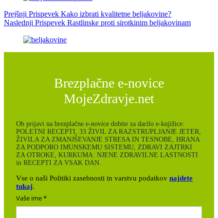
Prejšnji
Prispevek
Kako izbrati kvalitetne beljakovine?
Naslednji
Prispevek
Rastlinske proti sirotkinim beljakovinam
Brezplačne e-novice
MojeZdravje.net
Ob prijavi na brezplačne e-novice dobite za darilo e-knjižice:
POLETNI RECEPTI, 33 ŽIVIL ZA RAZSTRUPLJANJE JETER,
ŽIVILA ZA ZMANJŠEVANJE STRESA IN TESNOBE, HRANA
ZA PODPORO IMUNSKEMU SISTEMU, ZDRAVI ZAJTRKI
ZA OTROKE, KURKUMA: NJENE ZDRAVILNE LASTNOSTI
in RECEPTI ZA VSAK DAN.
Vse o naši Politiki zasebnosti in varstvu podatkov
najdete
tukaj
.
Vaše ime