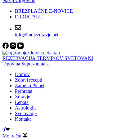
Nazaj v trgovino
BREZPLAČNE E-NOVICE
O PORTALU
info@mojezdravje.net
REZERVACIJA TERMINOV SVETOVANJ
Trgovina Super-hrana.si
Domov
Zdravi recepti
Zame in Planet
Prehrana
Zdravje
Lepota
Astrologija
Svetovanje
Kontakt
Shopping
0
cart
Moj račun