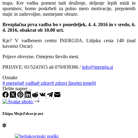
trupa. Ker vadba pomeni tudi druženje, deljenje lepih misli in
spominov, bomo poskrbeli za polno mero motivacije, prepotenih
majic in zadovoljne, nasmejane obraze.
Brezplačna prva vadba bo v ponedeljek, 4. 4. 2016 in v sredo, 6.
4. 2016, obakrat ob 10.00 uri.
Kje? V vadbenem centru INERGIJA, Litijska cesta 148 (nad
kavarno Oscar)
Prijave obvezne. Omejeno število mest.
PRIJAVE: 01/524­19­15 ali 070­/839­386 /
info@inergija.si
Oznake
#
energija
#
vadba
#
zdrav
#
zdravi športni temelji
Delite naprej ...
Ekipa MojeZdravje.net