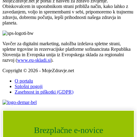
MojeZdravje.net je portal z nasveti za zdravo življenje.
Obiskovalcem in uporabnikom strani približa način, kako lahko z
zavedanjem, voljo in spremembami v sebi, pripomoremo k trajnemu
zdravju, dobremu počutju, lepši prihodnosti našega zdravja in
planeta.
Vavčer za digitalni marketing, naložba izdelava spletne strani,
spletne trgovine in rezervacijske platforme sofinancirata Republika
Slovenija in Evropska unija iz Evropskega sklada za regionalni
razvoj (
www.eu-skladi.si
).
Copyright © 2026 - MojeZdravje.net
O portalu
Splošni pogoji
Zasebnost in piškotki (GDPR)
Brezplačne e-novice