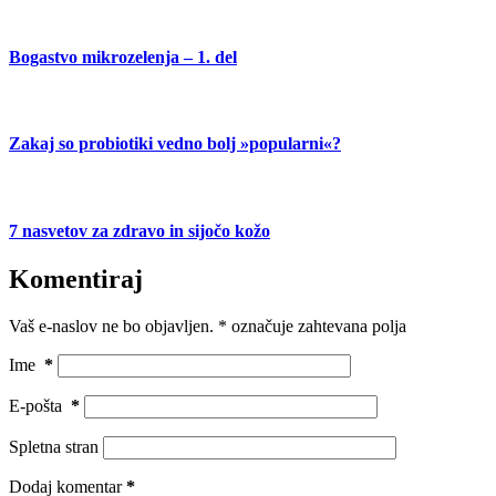
Bogastvo mikrozelenja – 1. del
Zakaj so probiotiki vedno bolj »popularni«?
7 nasvetov za zdravo in sijočo kožo
Komentiraj
Vaš e-naslov ne bo objavljen.
*
označuje zahtevana polja
Ime
*
E-pošta
*
Spletna stran
Dodaj komentar
*