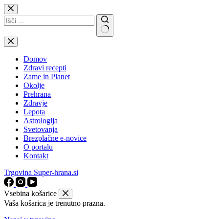
Skip
to
content
No
results
Domov
Zdravi recepti
Zame in Planet
Okolje
Prehrana
Zdravje
Lepota
Astrologija
Svetovanja
Brezplačne e-novice
O portalu
Kontakt
Trgovina Super-hrana.si
Vsebina košarice
Vaša košarica je trenutno prazna.