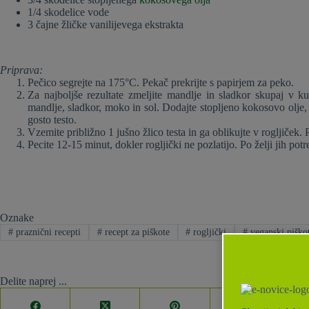
1/4 skodelice vode
3 čajne žličke vanilijevega ekstrakta
Priprava:
Pečico segrejte na 175°C. Pekač prekrijte s papirjem za peko.
Za najboljše rezultate zmeljite mandlje in sladkor skupaj v k
mandlje, sladkor, moko in sol. Dodajte stopljeno kokosovo olje, 
gosto testo.
Vzemite približno 1 jušno žlico testa in ga oblikujte v rogljiček.
Pecite 12-15 minut, dokler rogljički ne pozlatijo. Po želji jih pot
Oznake
#
praznični recepti
#
recept za piškote
#
rogljički
#
veganski piško
Delite naprej ...