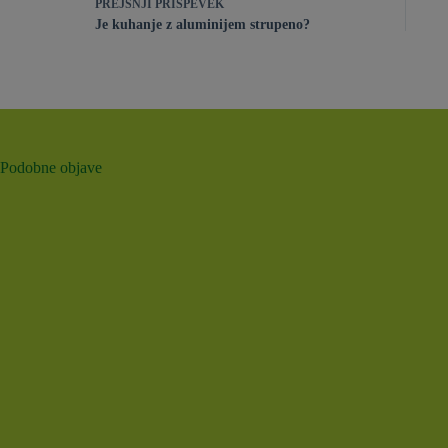
PREJŠNJI
PRISPEVEK
Je kuhanje z aluminijem strupeno?
Podobne objave