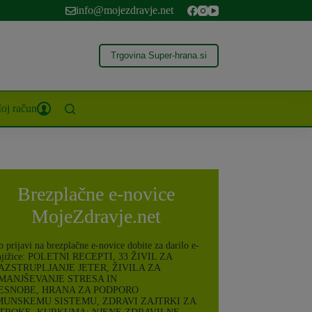
info@mojezdravje.net
Trgovina Super-hrana.si
oj račun
g
Brezplačne e-novice
MojeZdravje.net
 prijavi na brezplačne e-novice dobite za darilo e-
njižice: POLETNI RECEPTI, 33 ŽIVIL ZA
AZSTRUPLJANJE JETER, ŽIVILA ZA
MANJŠEVANJE STRESA IN
ESNOBE, HRANA ZA PODPORO
MUNSKEMU SISTEMU, ZDRAVI ZAJTRKI ZA