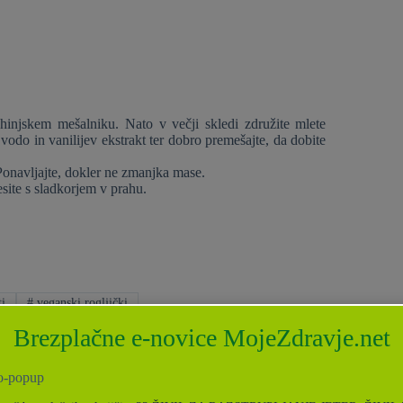
uhinjskem mešalniku. Nato v večji skledi združite mlete
vodo in vanilijev ekstrakt ter dobro premešajte, da dobite
 Ponavljajte, dokler ne zmanjka mase.
resite s sladkorjem v prahu.
ti
#
veganski rogljički
Brezplačne e-novice MojeZdravje.net