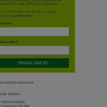
TROKE, KURKUMA: NJENE ZDRAVILNE
ASTNOSTI in RECEPTI ZA VSAK DAN.
e o naši Politiki zasebnosti in varstvu
odatkov
najdete tukaj
.
aše ime
aša e-pošta
PRIJAVLJAM SE!
orije izdelkov
Spletni program
Svetovanje On-line