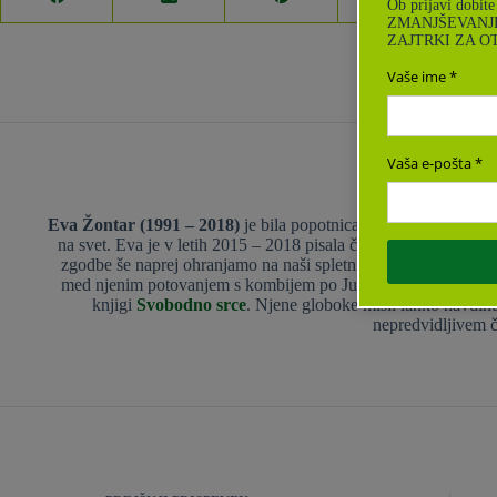
Ob prijavi dobi
ZMANJŠEVANJE
ZAJTRKI ZA 
Vaše ime
Vaša e-pošta
Eva Žontar
Eva Žontar (1991 – 2018)
je bila popotnica, ki je navduševala 
na svet. Eva je v letih 2015 – 2018 pisala članke in recepte za 
zgodbe še naprej ohranjamo na naši spletni strani. Evino življe
med njenim potovanjem s kombijem po Južni Ameriki, kjer se j
knjigi
Svobodno srce
. Njene globoke misli lahko navdih
nepredvidljivem č