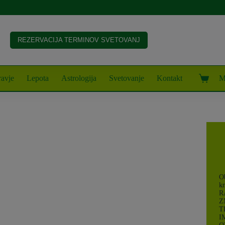
REZERVACIJA TERMINOV SVETOVANJ
avje
Lepota
Astrologija
Svetovanje
Kontakt
M
Shoppin
cart
Ob
k
R
Z
T
I