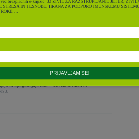
te več brezplačnih e-knjižic: 33 ŽIVIL ZA RAZSTRUPLJANJE JETER, ŽIVIL
 STRESA IN TESNOBE, HRANA ZA PODPORO IMUNSKEMU SISTEMU
OTROKE …
s svojo strastjo do življenja in pozitivnim pogledom
naš portal. V njen spomin vse te članke, recepte in
PRIJAVLJAM SE!
njsko zgodbo in motivacijske zapise, ki so nastali
e njena pot usodno končala, si lahko preberete v
ujejo in opogumljajo tudi v tem zahtevnem in
asu.