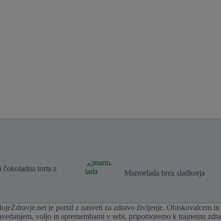
 čokoladna torta z
Marmelada brez sladkorja
ojeZdravje.net je portal z nasveti za zdravo življenje. Obiskovalcem in
avedanjem, voljo in spremembami v sebi, pripomoremo k trajnemu zdrav