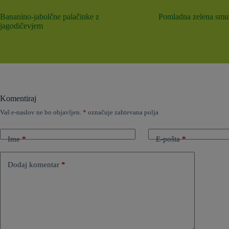
Bananino-jabolčne palačinke z
Pomladna zelena smut
jagodičevjem
Komentiraj
Vaš e-naslov ne bo objavljen.
*
označuje zahtevana polja
Ime
*
E-pošta
*
Dodaj komentar
*