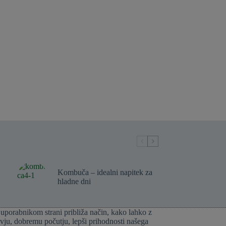
Kombuča – idealni napitek za
hladne dni
 uporabnikom strani približa način, kako lahko z
ju, dobremu počutju, lepši prihodnosti našega