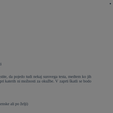
i
stite, da pojedo tudi nekaj surovega testa, medtem ko jih
pri katerih ni možnosti za okužbe. V zaprti škatli se bodo
nske ali po želji)