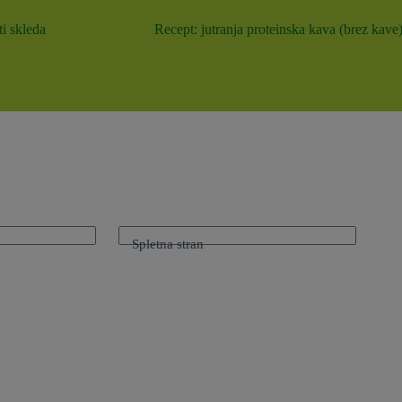
i skleda
Recept: jutranja proteinska kava (brez kave
Spletna stran