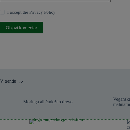
I accept the
Privacy Policy
Objavi komentar
V trendu
Veganska
Moringa ali čudežno drevo
malinami
M
z