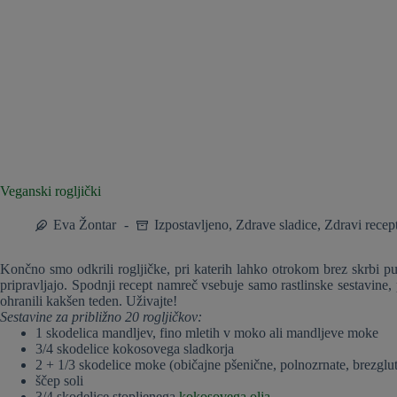
Veganski rogljički
Eva Žontar
Izpostavljeno
,
Zdrave sladice
,
Zdravi recept
Končno smo odkrili rogljičke, pri katerih lahko otrokom brez skrbi pu
pripravljajo. Spodnji recept namreč vsebuje samo rastlinske sestavine, 
ohranili kakšen teden. Uživajte!
Sestavine za približno 20 rogljičkov:
1 skodelica mandljev, fino mletih v moko ali mandljeve moke
3/4 skodelice kokosovega sladkorja
2 + 1/3 skodelice moke (običajne pšenične, polnozrnate, brezglute
ščep soli
3/4 skodelice stopljenega
kokosovega olja