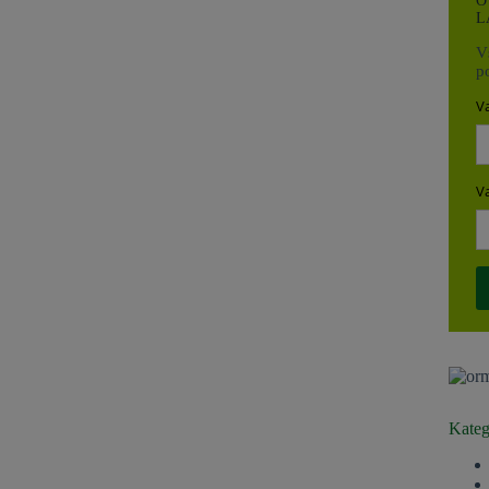
O
L
Vs
p
V
V
Kateg