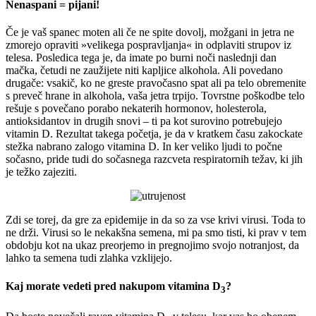
Nenaspani = pijani!
Če je vaš spanec moten ali če ne spite dovolj, možgani in jetra ne
zmorejo opraviti »velikega pospravljanja« in odplaviti strupov iz
telesa. Posledica tega je, da imate po burni noči naslednji dan
mačka, četudi ne zaužijete niti kapljice alkohola. Ali povedano
drugače: vsakič, ko ne greste pravočasno spat ali pa telo obremenite
s preveč hrane in alkohola, vaša jetra trpijo. Tovrstne poškodbe telo
rešuje s povečano porabo nekaterih hormonov, holesterola,
antioksidantov in drugih snovi – ti pa kot surovino potrebujejo
vitamin D. Rezultat takega početja, je da v kratkem času zakockate
stežka nabrano zalogo vitamina D. In ker veliko ljudi to počne
sočasno, pride tudi do sočasnega razcveta respiratornih težav, ki jih
je težko zajeziti.
Zdi se torej, da gre za epidemije in da so za vse krivi virusi. Toda to
ne drži. Virusi so le nekakšna semena, mi pa smo tisti, ki prav v tem
obdobju kot na ukaz preorjemo in pregnojimo svojo notranjost, da
lahko ta semena tudi zlahka vzklijejo.
Kaj morate vedeti pred nakupom vitamina D
?
3