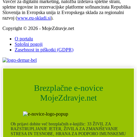
Vavčer za digitalni marketing, naložba izdelava spletne strani,
spletne trgovine in rezervacijske platforme sofinancirata Republika
Slovenija in Evropska unija iz Evropskega sklada za regionalni
razvoj (
www.eu-skladi.si
).
Copyright © 2026 - MojeZdravje.net
O portalu
Splošni pogoji
Zasebnost in piškotki (GDPR)
Brezplačne e-novice
MojeZdravje.net
Ob prijavi dobite več brezplačnih e-knjižic: 33 ŽIVIL ZA
RAZSTRUPLJANJE JETER, ŽIVILA ZA ZMANJŠEVANJE
STRESA IN TESNOBE, HRANA ZA PODPORO IMUNSKEMU