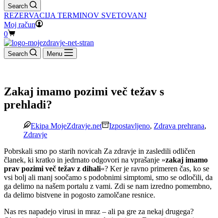
Search
REZERVACIJA TERMINOV SVETOVANJ
Moj račun
Shopping
0
cart
Search
Menu
Zakaj imamo pozimi več težav s
prehladi?
Ekipa MojeZdravje.net
Izpostavljeno
,
Zdrava prehrana
,
Zdravje
Pobrskali smo po starih novicah Za zdravje in zasledili odličen
članek, ki kratko in jedrnato odgovori na vprašanje »
zakaj imamo
prav pozimi več težav z dihali
«? Ker je ravno primeren čas, ko se
vsi bolj ali manj soočamo s podobnimi simptomi, smo se odločili, da
ga delimo na našem portalu z vami. Zdi se nam izredno pomembno,
da delimo bistvene in pogosto zamolčane resnice.
Nas res napadejo virusi in mraz – ali pa gre za nekaj drugega?