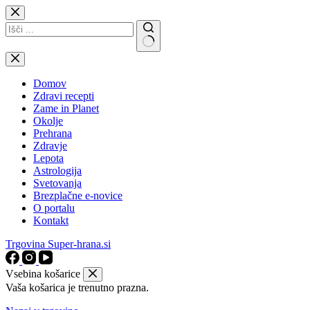
Skip
to
content
No
results
Domov
Zdravi recepti
Zame in Planet
Okolje
Prehrana
Zdravje
Lepota
Astrologija
Svetovanja
Brezplačne e-novice
O portalu
Kontakt
Trgovina Super-hrana.si
Vsebina košarice
Vaša košarica je trenutno prazna.