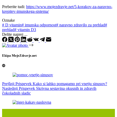
Preberite tudi:
https://www.mojezdravje.net/5-korakov-za-naravno-
krepitev-imunskega-sistema/
Oznake
#
D vitamin
#
imunska odpornost
#
naravno zdravilo za prehlad
#
prehlad
#
vitamin D3
Delite naprej ...
Ekipa MojeZdravje.net
Prejšnji
Prispevek
Kako si lahko pomagamo pri vnetju sinusov?
Naslednji
Prispevek
Skrivna sestavina okusnih in zdravih
čokoladnih sladic