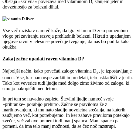
Obstaja »skrivna« povezava med vitaminom D, stanjem jeter in
dovzetnostjo za bolezni dihal.
Vse več raziskav namreč kaže, da igra vitamin D zelo pomembno
vlogo pri zaviranju razvoja prehladnih bolezni. Hkrati z upadanjem
njegove ravni v telesu se povečuje tveganje, da nas bo podrla kaka
okužba.
Zakaj začne upadati raven vitamina D?
Najboljši način, kako povečati zaloge vitamina D
, je izpostavljanje
3
soncu. Vse, kar nam uspe zaužiti in predelati, telo uskladišči v jetrih.
Tako kot veverice tudi ljudje med dolgo zimo živimo od zaloge, ki
smo jo nakopičili med letom.
In pri tem se navadno zaplete. Številni ljudje namreč svoje
»prihranke« porabijo prehitro. Začne se praviloma že z
martinovanjem, ki mu nato sladijo novoletna srečanja, na katerih
zaužijemo več, kot potrebujemo. In ker zabave praviloma potekajo
zvečer, več zabave pomeni tudi manj spanca. Manj spanca pa
pomeni, da ima telo manj možnosti, da se čez noč razstrupi.