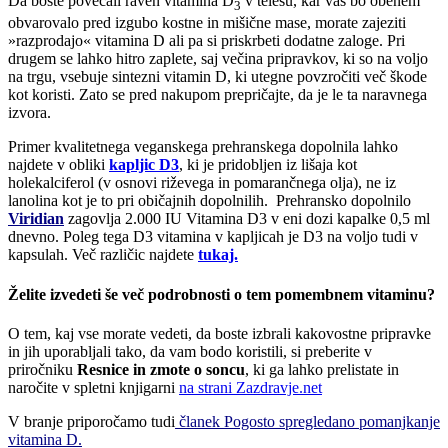
Da boste povečali raven vitamina D
v telesu, kar vas bo obenem
3
obvarovalo pred izgubo kostne in mišične mase, morate zajeziti
»razprodajo« vitamina D ali pa si priskrbeti dodatne zaloge. Pri
drugem se lahko hitro zaplete, saj večina pripravkov, ki so na voljo
na trgu, vsebuje sintezni vitamin D, ki utegne povzročiti več škode
kot koristi. Zato se pred nakupom prepričajte, da je le ta naravnega
izvora.
Primer kvalitetnega veganskega prehranskega dopolnila lahko
najdete v obliki
kapljic D3
, ki je pridobljen iz lišaja
kot
holekalciferol (v osnovi riževega in pomarančnega olja), ne iz
lanolina kot je to pri običajnih dopolnilih. Prehransko dopolnilo
Viridian
zagovlja 2.000 IU Vitamina D3 v eni dozi kapalke 0,5 ml
dnevno. Poleg tega D3 vitamina v kapljicah je D3 na voljo tudi v
kapsulah. Več različic najdete
tukaj.
Želite izvedeti še več podrobnosti o tem pomembnem vitaminu?
O tem, kaj vse morate vedeti, da boste izbrali kakovostne pripravke
in jih uporabljali tako, da vam bodo koristili, si preberite v
priročniku
Resnice in zmote o soncu
, ki ga lahko prelistate in
naročite v spletni knjigarni
na strani Zazdravje.net
V branje priporočamo tudi
članek Pogosto spregledano pomanjkanje
vitamina D.