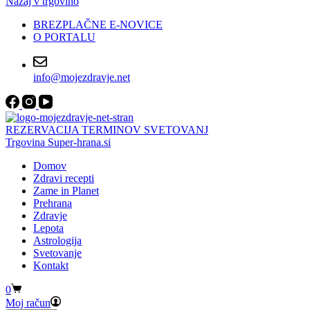
Nazaj v trgovino
BREZPLAČNE E-NOVICE
O PORTALU
info@mojezdravje.net
REZERVACIJA TERMINOV SVETOVANJ
Trgovina Super-hrana.si
Domov
Zdravi recepti
Zame in Planet
Prehrana
Zdravje
Lepota
Astrologija
Svetovanje
Kontakt
Shopping
0
cart
Moj račun