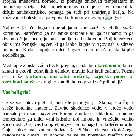
spojina imenovana borneol, ki pomaga zniževati temperaturo in
preprečuje vnetja. Oster in pekoč okus mu daje sestavina cineol, ki
deluje antibakterijsko, pomaga pa tudi pri umirjanju kašlja. Na
zniževanje holesterola pa vpliva kurkumin v ingverju.
Najbolje je, če ingver uporabljamo kar svež, v obliki sveže
korenine. Narežemo ga na tanke kolobarje ali ga naribamo in ga
dodamo čaju, medu, juham, smutijem ali sokovom. Bolj intenziven
okus ima Perujski ingver, ki ga lahko kupite v trgovinah z zdravo
prehrano. Kadar kupujete mleti ingver pa priporočam, da kupite
ekološkega.
Med tople zimske začimbe, ki grejejo, spada tudi
kardamom
, ki mu
zaradi njegovih zdravilnih učinkov pravijo kar kralj začimb. Potem
so tu še
kurkuma
,
muškatni orešček
,
kajenski poper
in
zvezdnati janež
ter drugi, o katerih bomo pisali več prihodnjič.
Vas boli grlo?
Če se vas loteva prehlad, posezite po ingverju. Skuhajte si čaj iz
sveže korenine ingverja. Zavrite skodelico vode, v vročo vodo
narežite par rezin ingverjeve korenine in ko se ohladi na primerno
temperaturo za pitje, vanj iztisnite pol limone in vmešajte veliko
žlico medu. Čaj vas bo ogrel, ingver pa pomagal pri bolečemu grlu.
Čaju lahko na koncu dodate še žličko mletega ekološkega
cejlonskega cimeta, ki ugodno deluje na presnovo maščob pred