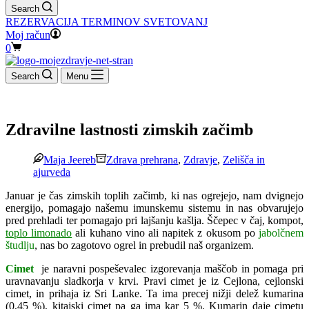
Search
REZERVACIJA TERMINOV SVETOVANJ
Moj račun
Shopping
0
cart
Search
Menu
Zdravilne lastnosti zimskih začimb
Maja Jeereb
Zdrava prehrana
,
Zdravje
,
Zelišča in
ajurveda
Januar je čas zimskih toplih začimb, ki nas ogrejejo, nam dvignejo
energijo, pomagajo našemu imunskemu sistemu in nas obvarujejo
pred prehladi ter pomagajo pri lajšanju kašlja. Ščepec v čaj, kompot,
toplo limonado
ali kuhano vino ali napitek z okusom po
jabolčnem
študlju
, nas bo zagotovo ogrel in prebudil naš organizem.
Cimet
je naravni pospeševalec izgorevanja maščob in pomaga pri
uravnavanju sladkorja v krvi. Pravi cimet je iz Cejlona, cejlonski
cimet, in prihaja iz Sri Lanke. Ta ima precej nižji delež kumarina
(0,45 %), kitajski cimet pa ga ima kar 5 %. Kumarin daje cimetu