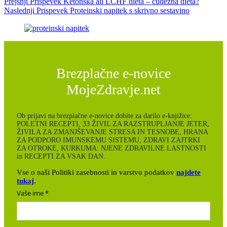
Prejšnji
Prispevek
Ketonska ali LCHF dieta – čudežna dieta?
Naslednji
Prispevek
Proteinski napitek s skrivno sestavino
Brezplačne e-novice
MojeZdravje.net
Ob prijavi na brezplačne e-novice dobite za darilo e-knjižice:
POLETNI RECEPTI, 33 ŽIVIL ZA RAZSTRUPLJANJE JETER,
ŽIVILA ZA ZMANJŠEVANJE STRESA IN TESNOBE, HRANA
ZA PODPORO IMUNSKEMU SISTEMU, ZDRAVI ZAJTRKI
ZA OTROKE, KURKUMA: NJENE ZDRAVILNE LASTNOSTI
in RECEPTI ZA VSAK DAN.
Vse o naši Politiki zasebnosti in varstvu podatkov
najdete
tukaj
.
Vaše ime