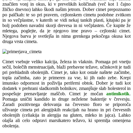
značilen vonj in okus, ki v prevelikih količinah (več kot 1 čajno
žličko dnevno) lahko škodi našim jetrom. Dober cimet prepoznamo
po palčkah: te so pri pravem, cejlonskem cimetu podobne zvitkom
in so večplastne, v katerih se vidi nekaj tankih plasti, kitajski pa je
bolj podoben navadni skorji drevesa in ni večplasten. Če kupite že
mletega, poglejte, da je njegovo ime pravo – cejlonski cimet.
Njegova barva je svetlejša in nima grenkega pekočega okusa kot
druga vrsta cimeta.
Cimet vsebuje veliko kalcija, železa in vlaknin. Pomaga pri vnetju
sečil, bolečih menstruacijah, blaži prebavne težave, učinkovit je tudi
pri prehladnih obolenjih. Cimet je, tako kot ostale naštete začimbe,
topla začimba, zato je primeren za vse, ki jih rado zebe. Krepi
imunsko odpornost in poživlja periferni obtok. Dober je tudi kot
dodatek v prehrani sladkornih bolnikov, zmanjšuje slab holesterol in
pospešuje prenavljanje maščob. Cimet je močan
antimikotik
.
Pomaga uničiti kandido in druge neželene bakterije v črevesju.
Zaradi pozitivnega delovanja na črevesno floro se priporoča
uživanje cimeta pri alergijskih reakcijah na hrano in pri črevesnih
obolenjih (celiakija in alergija na gluten, mleko in jajca). Lahko
olajša ali celo odpravi marsikatero težavo, ki spremlja omenjena
obolenja.