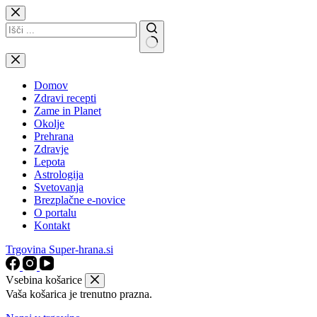
Skip
to
content
No
results
Domov
Zdravi recepti
Zame in Planet
Okolje
Prehrana
Zdravje
Lepota
Astrologija
Svetovanja
Brezplačne e-novice
O portalu
Kontakt
Trgovina Super-hrana.si
Vsebina košarice
Vaša košarica je trenutno prazna.