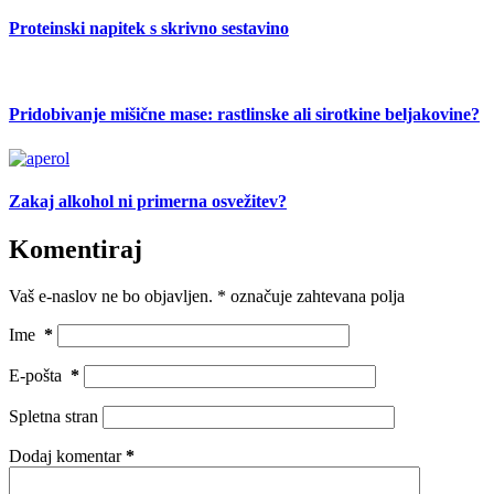
Proteinski napitek s skrivno sestavino
Pridobivanje mišične mase: rastlinske ali sirotkine beljakovine?
Zakaj alkohol ni primerna osvežitev?
Komentiraj
Vaš e-naslov ne bo objavljen.
*
označuje zahtevana polja
Ime
*
E-pošta
*
Spletna stran
Dodaj komentar
*