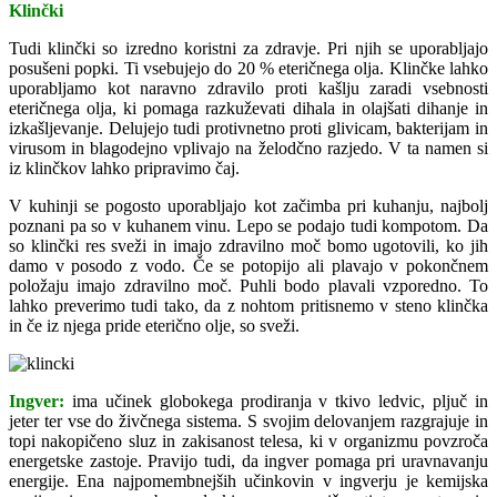
Klinčki
Tudi klinčki so izredno koristni za zdravje. Pri njih se uporabljajo
posušeni popki. Ti vsebujejo do 20 % eteričnega olja. Klinčke lahko
uporabljamo kot naravno zdravilo proti kašlju zaradi vsebnosti
eteričnega olja, ki pomaga razkuževati dihala in olajšati dihanje in
izkašljevanje. Delujejo tudi protivnetno proti glivicam, bakterijam in
virusom in blagodejno vplivajo na želodčno razjedo. V ta namen si
iz klinčkov lahko pripravimo čaj.
V kuhinji se pogosto uporabljajo kot začimba pri kuhanju, najbolj
poznani pa so v kuhanem vinu. Lepo se podajo tudi kompotom. Da
so klinčki res sveži in imajo zdravilno moč bomo ugotovili, ko jih
damo v posodo z vodo. Če se potopijo ali plavajo v pokončnem
položaju imajo zdravilno moč. Puhli bodo plavali vzporedno. To
lahko preverimo tudi tako, da z nohtom pritisnemo v steno klinčka
in če iz njega pride eterično olje, so sveži.
Ingver:
ima učinek globokega prodiranja v tkivo ledvic, pljuč in
jeter ter vse do živčnega sistema. S svojim delovanjem razgrajuje in
topi nakopičeno sluz in zakisanost telesa, ki v organizmu povzroča
energetske zastoje. Pravijo tudi, da ingver pomaga pri uravnavanju
energije. Ena najpomembnejših učinkovin v ingverju je kemijska