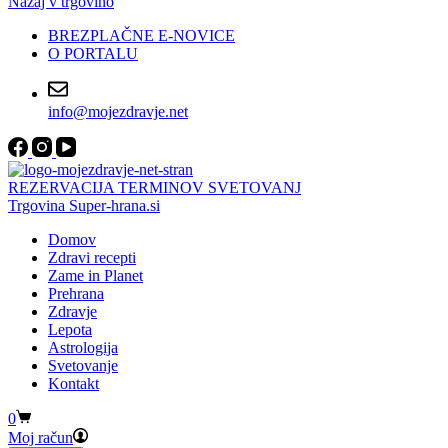
Nazaj v trgovino
BREZPLAČNE E-NOVICE
O PORTALU
info@mojezdravje.net
REZERVACIJA TERMINOV SVETOVANJ
Trgovina Super-hrana.si
Domov
Zdravi recepti
Zame in Planet
Prehrana
Zdravje
Lepota
Astrologija
Svetovanje
Kontakt
Shopping
0
cart
Moj račun