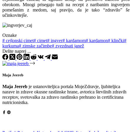
obrokom. Mnogi prisegajo tudi na recept z naribanim ingverjem
pomešanim z medom, saj pravijo, da je tako “zdravilo” še
učinkovitejše.
Oznake
#
cejlonski cimet
#
cimet
#
ingver
#
kardamom
#
kardamon
#
klinčki
#
kurkuma
#
zimske začimbe
#
zvezdnati janež
Delite naprej ...
Maja Jeereb
Maja Jeereb
je ustanoviteljica portala MojeZdravje, ljubiteljica
narave in zdrave okusne rastlinske hrane, avtorica številnih zdravih
receptov, svetovalka za zdravo rastlinsko prehrano in certificirana
nutricionistka.