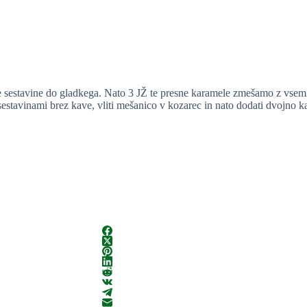
sestavine do gladkega. Nato 3 JŽ te presne karamele zmešamo z vsemi 
stavinami brez kave, vliti mešanico v kozarec in nato dodati dvojno k