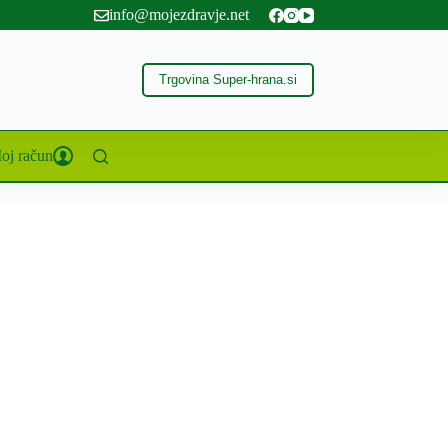
info@mojezdravje.net
Trgovina Super-hrana.si
oj račun
g