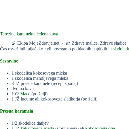
Terezina karamelna ledena kava
Ekipa MojeZdravje.net
Zdrave malice
,
Zdrave sladice
,
Čas osvežilnih pijač, ko radi posegamo po hladnih napitkih in
sladoled
Sestavine
1 skodelica kokosovega mleka
1 skodelica mandljevega mleka
3 JŽ presne karamele (recept spodaj)
dvojna kava
1 čž
Mace
(po želji)
1 JŽ lucume ali kokosovega sladkorja (po želji)
Presna karamela
1/2 skodelice datljev
1 JŽ
kakavovega masla
(stopljenega) ali
kokosovega olja