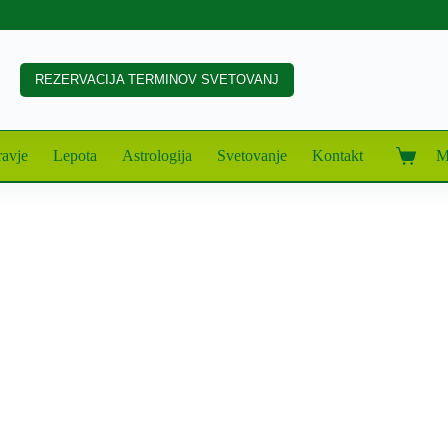
REZERVACIJA TERMINOV SVETOVANJ
avje
Lepota
Astrologija
Svetovanje
Kontakt
M
Shoppin
cart