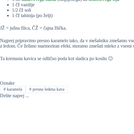
1 čž vanilije
1/2 čž soli
1 čž tahinija (po želji)
JŽ = jušna žlica, ČŽ = čajna žlička.
Najprej pripravimo presno karamelo tako, da v mešalniku zmešamo vse 
z ledom. Če želimo marmoriran efekt, moramo zmešati mleko z vsemi se
Ta kremasta kavica se odlično poda kot sladica po kosilu 🙂
Oznake
#
karamela
#
presna ledena kava
Delite naprej ...