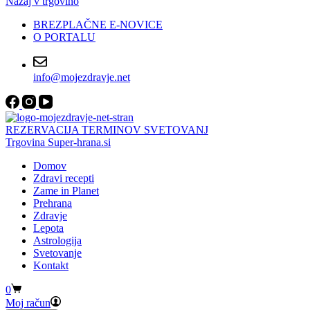
Nazaj v trgovino
BREZPLAČNE E-NOVICE
O PORTALU
info@mojezdravje.net
REZERVACIJA TERMINOV SVETOVANJ
Trgovina Super-hrana.si
Domov
Zdravi recepti
Zame in Planet
Prehrana
Zdravje
Lepota
Astrologija
Svetovanje
Kontakt
Shopping
0
cart
Moj račun