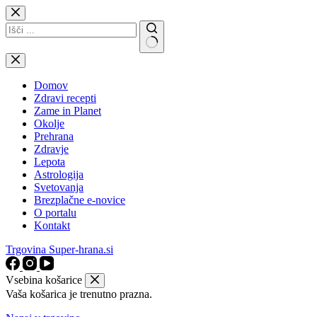
Skip
to
content
No
results
Domov
Zdravi recepti
Zame in Planet
Okolje
Prehrana
Zdravje
Lepota
Astrologija
Svetovanja
Brezplačne e-novice
O portalu
Kontakt
Trgovina Super-hrana.si
Vsebina košarice
Vaša košarica je trenutno prazna.