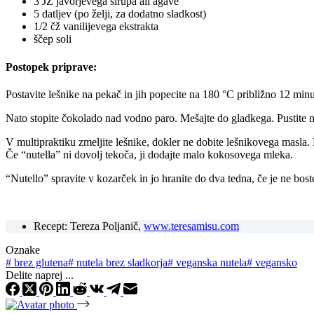
3 JŽ javorjevega sirupa ali agave
5 datljev (po želji, za dodatno sladkost)
1/2 čž vanilijevega ekstrakta
ščep soli
Postopek priprave:
Postavite lešnike na pekač in jih popecite na 180 °C približno 12 minut
Nato stopite čokolado nad vodno paro. Mešajte do gladkega. Pustite na
V multipraktiku zmeljite lešnike, dokler ne dobite lešnikovega masla
Če “nutella” ni dovolj tekoča, ji dodajte malo kokosovega mleka.
“Nutello” spravite v kozarček in jo hranite do dva tedna, če je ne boste
Recept: Tereza Poljanič,
www.teresamisu.com
Oznake
#
brez glutena
#
nutela brez sladkorja
#
veganska nutela
#
vegansko
Delite naprej ...