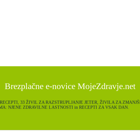
Brezplačne e-novice MojeZdravje.net
ce: POLETNI RECEPTI, 33 ŽIVIL ZA RAZSTRUPLJANJE JETER, ŽIVILA ZA
A: NJENE ZDRAVILNE LASTNOSTI in RECEPTI ZA VSAK DAN.