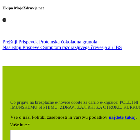
Ekipa MojeZdravje.net
Prejšnji
Prispevek
Proteinska čokoladna granola
Naslednji
Prispevek
Simptom razdražljivega črevesja ali IBS
Ob prijavi na brezplačne e-novice dobite za darilo e-knjiži
IMUNSKEMU SISTEMU, ZDRAVI ZAJTRKI ZA OTROKE, KURKUM
Vse o naši Politiki zasebnosti in varstvu podatkov
najdete tukaj
.
Vaše ime