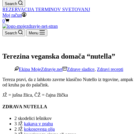
Search
REZERVACIJA TERMINOV SVETOVANJ
Moj račun
Shopping
0
cart
Search
Menu
Terezina veganska domača “nutella”
Ekipa MojeZdravje.net
Zdrave sladice
,
Zdravi recepti
Tereza pravi, da z lahkoto zavrne klasično Nutello iz trgovine, ampak
od kruha pa do palačink.
JŽ = jušna žlica, ČŽ = čajna žlička
ZDRAVA NUTELLA
2 skodelici lešnikov
3 JŽ
kakava v prahu
2 JŽ
kokosovega olja