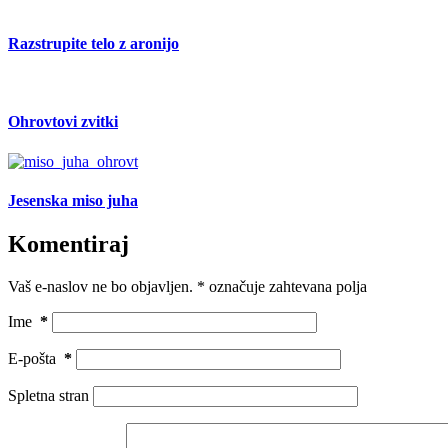
Razstrupite telo z aronijo
Ohrovtovi zvitki
Jesenska miso juha
Komentiraj
Vaš e-naslov ne bo objavljen.
*
označuje zahtevana polja
Ime
*
E-pošta
*
Spletna stran