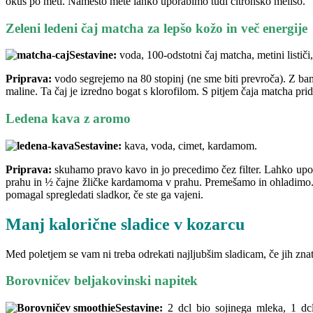
okus po meti. Namesto mete lahko uporabimo tudi citronsko meliso.
Zeleni ledeni čaj matcha za lepšo kožo in več energije
Sestavine:
voda, 100-odstotni čaj matcha, metini lističi
Priprava:
vodo segrejemo na 80 stopinj (ne sme biti prevroča). Z
maline. Ta čaj je izredno bogat s klorofilom. S pitjem čaja matcha pri
Ledena kava z aromo
Sestavine:
kava, voda, cimet, kardamom.
Priprava:
skuhamo pravo kavo in jo pre­­cedimo čez filter. Lahko upo
prahu in ½ čajne žličke kardamoma v prahu. Premešamo in ohladimo. 
pomagal spregledati sladkor, če ste ga vajeni.
Manj kalorične sladice v kozarcu
Med poletjem se vam ni treba odrekati najljubšim sladicam, če jih znat
Borovničev beljakovinski napitek
Sestavine:
2 dcl bio sojinega mleka, 1 dcl