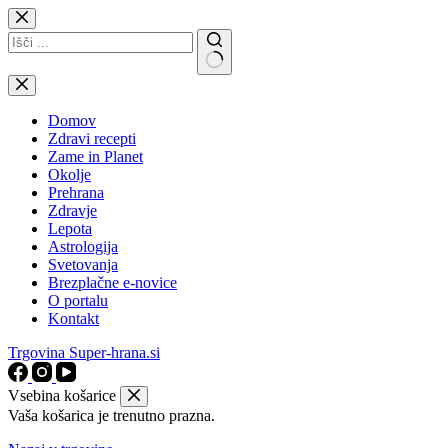
Skip
to
content
No
results
Domov
Zdravi recepti
Zame in Planet
Okolje
Prehrana
Zdravje
Lepota
Astrologija
Svetovanja
Brezplačne e-novice
O portalu
Kontakt
Trgovina Super-hrana.si
Vsebina košarice
Vaša košarica je trenutno prazna.