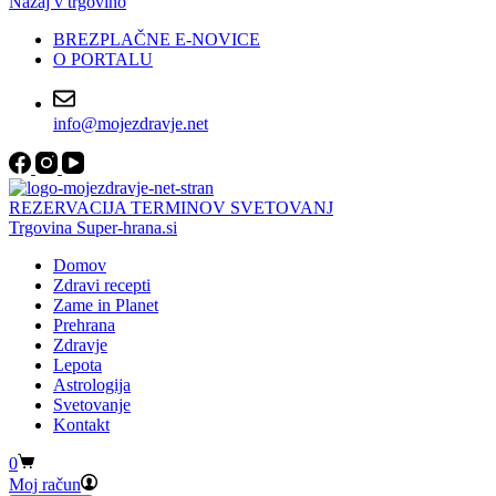
Nazaj v trgovino
BREZPLAČNE E-NOVICE
O PORTALU
info@mojezdravje.net
REZERVACIJA TERMINOV SVETOVANJ
Trgovina Super-hrana.si
Domov
Zdravi recepti
Zame in Planet
Prehrana
Zdravje
Lepota
Astrologija
Svetovanje
Kontakt
Shopping
0
cart
Moj račun