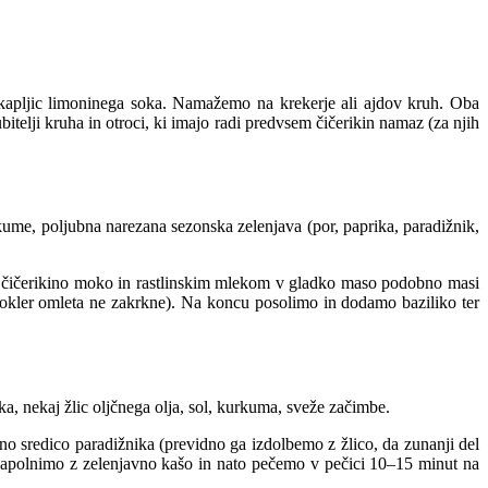
 kapljic limoninega soka. Namažemo na krekerje ali ajdov kruh. Oba
itelji kruha in otroci, ki imajo radi predvsem čičerikin namaz (za njih
urkume, poljubna narezana sezonska zelenjava (por, paprika, paradižnik,
 čičerikino moko in rastlinskim mlekom v gladko maso podobno masi
kler omleta ne zakrkne). Na koncu posolimo in dodamo baziliko ter
ka, nekaj žlic oljčnega olja, sol, kurkuma, sveže začimbe.
 sredico paradižnika (previdno ga izdolbemo z žlico, da zunanji del
napolnimo z zelenjavno kašo in nato pečemo v pečici 10–15 minut na