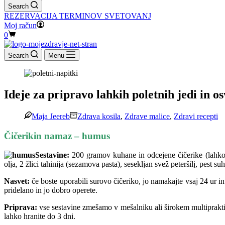
Search
REZERVACIJA TERMINOV SVETOVANJ
Moj račun
Shopping
0
cart
Search
Menu
Ideje za pripravo lahkih poletnih jedi in o
Maja Jeereb
Zdrava kosila
,
Zdrave malice
,
Zdravi recepti
Čičerikin namaz – humus
Sestavine:
200 gramov kuhane in odcejene čičerike (lahko up
olja, 2 žlici tahinija (sezamova pasta), sesekljan svež peteršilj, pest su
Nasvet:
če boste uporabili surovo čičeriko, jo namakajte vsaj 24 ur 
pridelano in jo dobro operete.
Priprava:
vse sestavine zmešamo v mešalniku ali širokem multiprakt
lahko hranite do 3 dni.