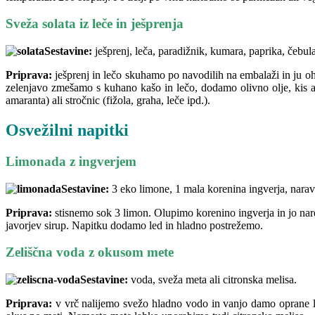
Sveža solata iz leče in ješprenja
Sestavine:
ješprenj, leča, paradižnik, kumara, paprika, čebula,
Priprava:
ješprenj in lečo skuhamo po navodilih na embalaži in ju 
zelenjavo zmešamo s kuhano kašo in lečo, dodamo olivno olje, kis al
amaranta) ali stročnic (fižola, graha, leče ipd.).
Osvežilni napitki
Limonada z ingverjem
Sestavine:
3 eko limone, 1 mala korenina ingverja, naravn
Priprava:
stisnemo sok 3 limon. Olupimo korenino ingverja in jo nare
javorjev sirup. Napitku dodamo led in hladno postrežemo.
Zeliščna voda z okusom mete
Sestavine:
voda, sveža meta ali citronska melisa.
Priprava:
v vrč nalijemo svežo hladno vodo in vanjo damo oprane lis