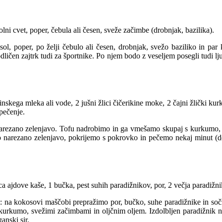
lni cvet, poper, čebula ali česen, sveže začimbe (drobnjak, bazilika).
, poper, po želji čebulo ali česen, drobnjak, svežo baziliko in par
ičen zajtrk tudi za športnike. Po njem bodo z veseljem posegli tudi ljub
linskega mleka ali vode, 2 jušni žlici čičerikine moke, 2 čajni žlički k
pečenje.
narezano zelenjavo. Tofu nadrobimo in ga vmešamo skupaj s kurkumo,
 narezano zelenjavo, pokrijemo s pokrovko in pečemo nekaj minut (do
a ajdove kaše, 1 bučka, pest suhih paradižnikov, por, 2 večja paradižni
a kokosovi maščobi prepražimo por, bučko, suhe paradižnike in sočno
kurkumo, svežimi začimbami in oljčnim oljem. Izdolbljen paradižnik 
anski sir.