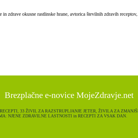
e in zdrave okusne rastlinske hrane, avtorica številnih zdravih receptov,
Brezplačne e-novice MojeZdravje.net
ce: POLETNI RECEPTI, 33 ŽIVIL ZA RAZSTRUPLJANJE JETER, ŽIVILA ZA
A: NJENE ZDRAVILNE LASTNOSTI in RECEPTI ZA VSAK DAN.