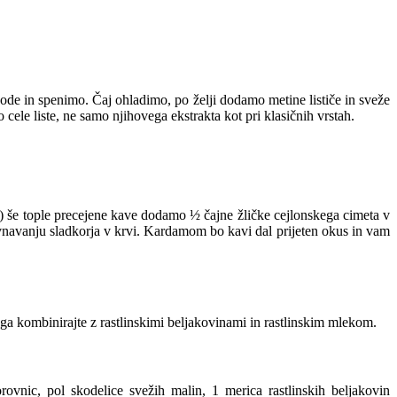
 vode in spenimo. Čaj ohladimo, po želji dodamo metine lističe in sveže
cele liste, ne samo njihovega ekstrakta kot pri klasičnih vrstah.
l) še tople precejene kave dodamo ½ čajne žličke cejlonskega cimeta v
navanju sladkorja v krvi. Kardamom bo kavi dal prijeten okus in vam
 ga kombinirajte z rastlinskimi beljakovinami in rastlinskim mlekom.
vnic, pol skodelice svežih malin, 1 merica rastlinskih beljakovin