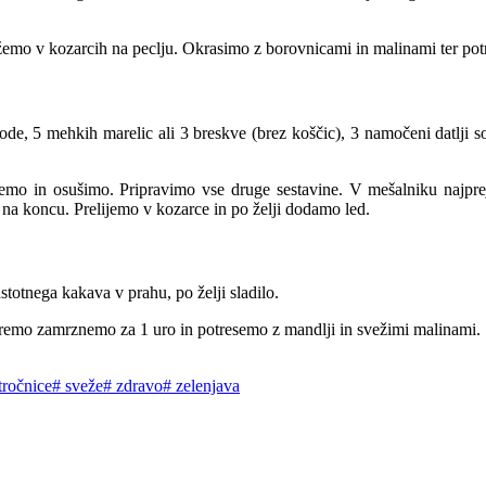
emo v kozarcih na peclju. Okrasimo z borovnicami in malinami ter po
de, 5 mehkih marelic ali 3 breskve (brez koščic), 3 namočeni datlji so
mo in osušimo. Pripravimo vse druge sestavine. V mešalniku najpre
na koncu. Prelijemo v kozarce in po želji dodamo led.
stotnega kakava v prahu, po želji sladilo.
remo zamrznemo za 1 uro in potresemo z mandlji in svežimi malinami.
tročnice
#
sveže
#
zdravo
#
zelenjava