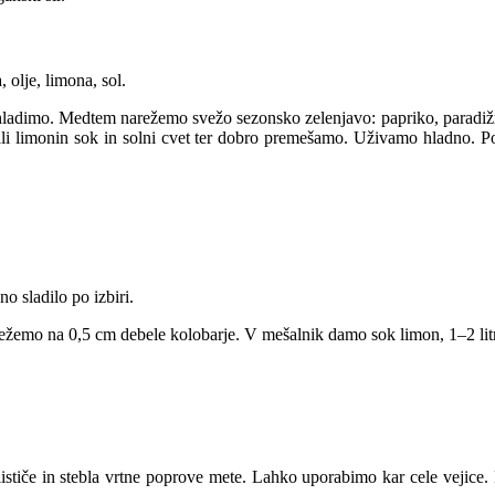
 olje, limona, sol.
ohladimo. Medtem narežemo svežo sezonsko zelenjavo: papriko, paradi
i limonin sok in solni cvet ter dobro premešamo. Uživamo hladno. Pod
o sladilo po izbiri.
žemo na 0,5 cm debele kolobarje. V mešalnik damo sok limon, 1–2 litra
tiče in stebla vrtne poprove mete. Lahko uporabimo kar cele vejice. Na