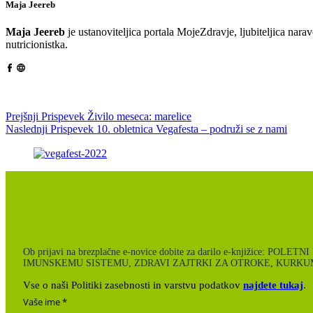
Maja Jeereb
Maja Jeereb
je ustanoviteljica portala MojeZdravje, ljubiteljica narav
nutricionistka.
Prejšnji
Prispevek
Živilo meseca: marelice
Naslednji
Prispevek
10. obletnica Vegafesta – podruži se z nami
Ob prijavi na brezplačne e-novice dobite za darilo e-knjiži
IMUNSKEMU SISTEMU, ZDRAVI ZAJTRKI ZA OTROKE, KURKUM
Vse o naši Politiki zasebnosti in varstvu podatkov
najdete tukaj
.
Vaše ime