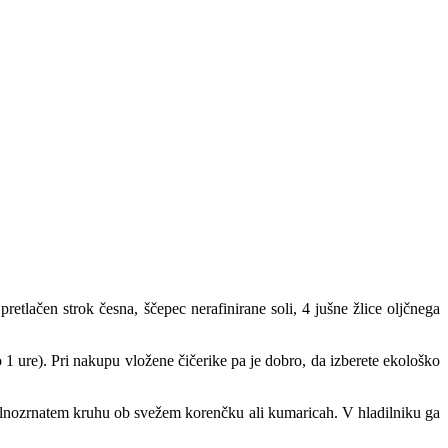
retlačen strok česna, ščepec nerafinirane soli, 4 jušne žlice oljčnega
 1 ure). Pri nakupu vložene čičerike pa je dobro, da izberete ekološko
olnozrnatem kruhu ob svežem korenčku ali kumaricah. V hladilniku ga