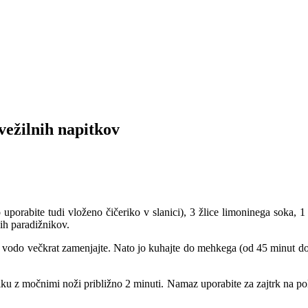
svežilnih napitkov
orabite tudi vloženo čičeriko v slanici), 3 žlice limoninega soka, 1 p
hih paradižnikov.
in vodo večkrat zamenjajte. Nato jo kuhajte do mehkega (od 45 minut do
iku z močnimi noži približno 2 minuti. Namaz uporabite za zajtrk na p