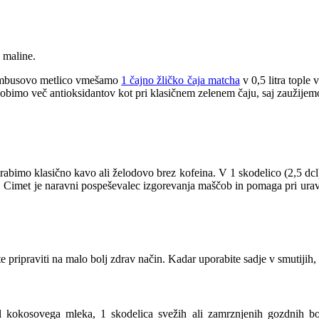
, maline.
 bambusovo metlico vmešamo
1 čajno žličko čaja matcha
v 0,5 litra tople
dobimo več antioksidantov kot pri klasičnem zelenem čaju, saj zaužijemo 
rabimo klasično kavo ali želodovo brez kofeina. V 1 skodelico (2,5 dc
Cimet je naravni pospeševalec izgorevanja maščob in pomaga pri urav
e pripraviti na malo bolj zdrav način. Kadar uporabite sadje v smutijih,
 kokosovega mleka, 1 skodelica svežih ali zamrznjenih gozdnih boro