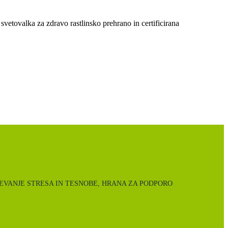
 svetovalka za zdravo rastlinsko prehrano in certificirana
 ZMANJŠEVANJE STRESA IN TESNOBE, HRANA ZA PODPORO