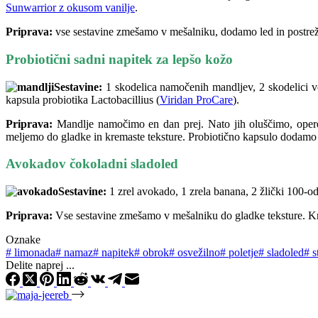
Sunwarrior z okusom vanilje
.
Priprava:
vse sestavine zmešamo v mešalniku, dodamo led in postrež
Probiotični sadni napitek za lepšo kožo
Sestavine:
1 skodelica namočenih mandljev, 2 skodelici vo
kapsula probiotika Lactobacillius (
Viridan ProCare
).
Priprava:
Mandlje namočimo en dan prej. Nato jih oluščimo, opere
meljemo do gladke in kremaste teksture. Probiotično kapsulo dodamo 
Avokadov čokoladni sladoled
Sestavine:
1 zrel avokado, 1 zrela banana, 2 žlički 100-od
Priprava:
Vse sestavine zmešamo v mešalniku do gladke teksture. K
Oznake
#
limonada
#
namaz
#
napitek
#
obrok
#
osvežilno
#
poletje
#
sladoled
#
s
Delite naprej ...