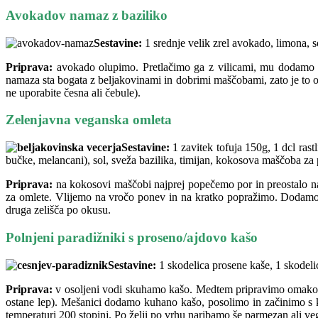
Avokadov namaz z baziliko
Sestavine:
1 srednje velik zrel avokado, limona, so
Priprava:
avokado olupimo. Pretlačimo ga z vilicami, mu dodamo sol
namaza sta bogata z beljakovinami in dobrimi maščobami, zato je to odl
ne uporabite česna ali čebule).
Zelenjavna veganska omleta
Sestavine:
1 zavitek tofuja 150g, 1 dcl rast
bučke, melancani), sol, sveža bazilika, timijan, kokosova maščoba za 
Priprava:
na kokosovi maščobi najprej popečemo por in preostalo 
za omlete. Vlijemo na vročo ponev in na kratko popražimo. Dodamo
druga zelišča po okusu.
Polnjeni paradižniki s proseno/ajdovo kašo
Sestavine:
1 skodelica prosene kaše, 1 skodelic
Priprava:
v osoljeni vodi skuhamo kašo. Medtem pripravimo omako: n
ostane lep). Mešanici dodamo kuhano kašo, posolimo in začinimo s 
temperaturi 200 stopinj. Po želji po vrhu naribamo še parmezan ali veg