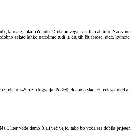
žnik, kumare, mlado čebulo. Dodamo vegansko feto ali tofu. Narezano
obno solato lahko naredimo tudi iz drugih žit (prosa, ajde, kvinoje,
 vode in 3–5 rezin ingverja. Po želji dodamo sladilo: melaso, med ali
 1 liter vode damo 3 ali več vejic, tako bo voda res dobila prijeten