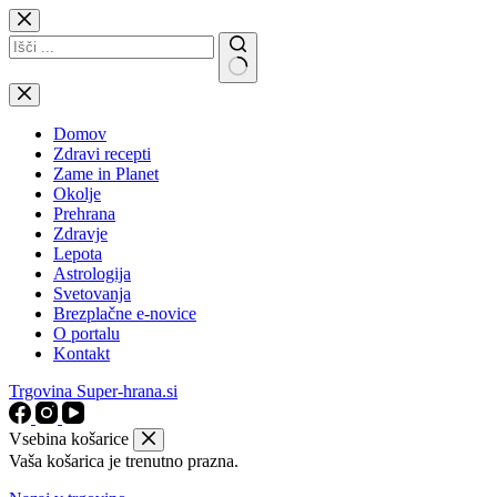
Skip
to
content
No
results
Domov
Zdravi recepti
Zame in Planet
Okolje
Prehrana
Zdravje
Lepota
Astrologija
Svetovanja
Brezplačne e-novice
O portalu
Kontakt
Trgovina Super-hrana.si
Vsebina košarice
Vaša košarica je trenutno prazna.