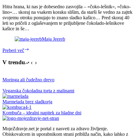
Hitra hrana, ki nas je dobesedno zasvojila – »čoko-lešnik«, »čoko-
lino«… skoraj na vsakem koraku slišim, da starši še vedno za zajtrk
svojemu otroku ponujajo to znano sladko kašico… Pred skoraj 40
leti so pričeli z oglaševanjem te priljubljene čokolado-lešnikove
kašice in še…
Maja Jeereb
Mleko
Preberi več
in
»čoko-
V trendu
lešnik«
za
zajtrk?
Moringa ali čudežno drevo
Veganska čokoladna torta z malinami
Marmelada brez sladkorja
Kombuča – idealni napitek za hladne dni
MojeZdravje.net je portal z nasveti za zdravo življenje.
Obiskovalcem in uporabnikom strani približa način, kako lahko z