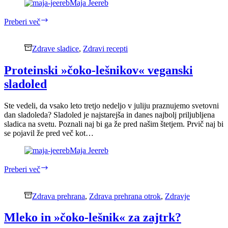
Maja Jeereb
Domač
Preberi več
»čoko-
lešnik«
Zdrave sladice
,
Zdravi recepti
Proteinski »čoko-lešnikov« veganski
sladoled
Ste vedeli, da vsako leto tretjo nedeljo v juliju praznujemo svetovni
dan sladoleda? Sladoled je najstarejša in danes najbolj priljubljena
sladica na svetu. Poznali naj bi ga že pred našim štetjem. Prvič naj bi
se pojavil že pred več kot…
Maja Jeereb
Proteinski
Preberi več
»čoko-
lešnikov«
veganski
Zdrava prehrana
,
Zdrava prehrana otrok
,
Zdravje
sladoled
Mleko in »čoko-lešnik« za zajtrk?