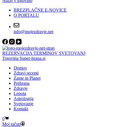
Nazaj v trgovino
BREZPLAČNE E-NOVICE
O PORTALU
info@mojezdravje.net
REZERVACIJA TERMINOV SVETOVANJ
Trgovina Super-hrana.si
Domov
Zdravi recepti
Zame in Planet
Prehrana
Zdravje
Lepota
Astrologija
Svetovanje
Kontakt
Shopping
0
cart
Moj račun