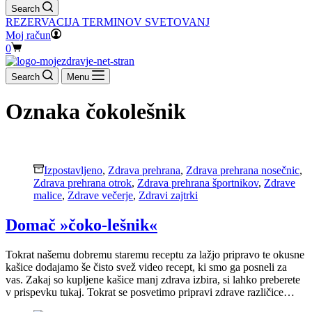
Search
REZERVACIJA TERMINOV SVETOVANJ
Moj račun
Shopping
0
cart
Search
Menu
Oznaka
čokolešnik
Izpostavljeno
,
Zdrava prehrana
,
Zdrava prehrana nosečnic
,
Zdrava prehrana otrok
,
Zdrava prehrana športnikov
,
Zdrave
malice
,
Zdrave večerje
,
Zdravi zajtrki
Domač »čoko-lešnik«
Tokrat našemu dobremu staremu receptu za lažjo pripravo te okusne
kašice dodajamo še čisto svež video recept, ki smo ga posneli za
vas. Zakaj so kupljene kašice manj zdrava izbira, si lahko preberete
v prispevku tukaj. Tokrat se posvetimo pripravi zdrave različice…