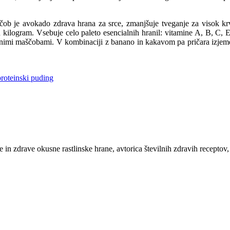
čob je avokado zdrava hrana za srce, zmanjšuje tveganje za visok krv
en kilogram. Vsebuje celo paleto esencialnih hranil: vitamine A, B, C, E,
enimi maščobami. V kombinaciji z banano in kakavom pa pričara izjeme
roteinski puding
e in zdrave okusne rastlinske hrane, avtorica številnih zdravih receptov,