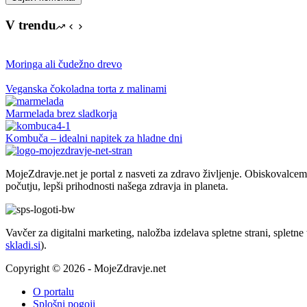
V trendu
Moringa ali čudežno drevo
Veganska čokoladna torta z malinami
Marmelada brez sladkorja
Kombuča – idealni napitek za hladne dni
MojeZdravje.net je portal z nasveti za zdravo življenje. Obiskovalc
počutju, lepši prihodnosti našega zdravja in planeta.
Vavčer za digitalni marketing, naložba izdelava spletne strani, spletn
skladi.si
).
Copyright © 2026 - MojeZdravje.net
O portalu
Splošni pogoji