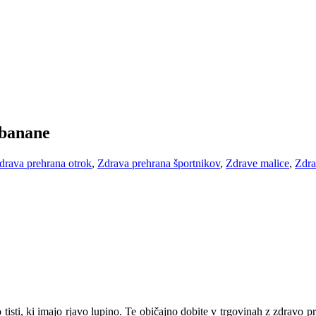
 banane
drava prehrana otrok
,
Zdrava prehrana športnikov
,
Zdrave malice
,
Zdra
 tisti, ki imajo rjavo lupino. Te običajno dobite v trgovinah z zdravo