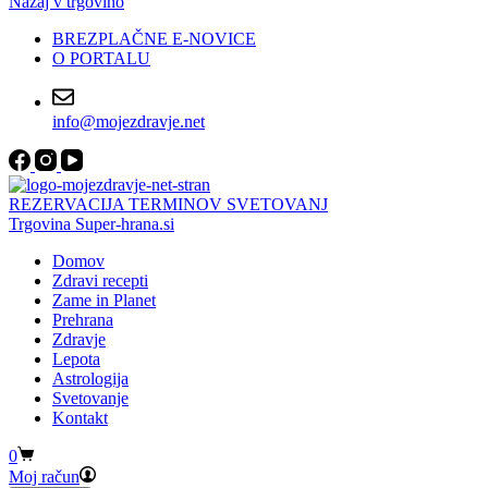
Nazaj v trgovino
BREZPLAČNE E-NOVICE
O PORTALU
info@mojezdravje.net
REZERVACIJA TERMINOV SVETOVANJ
Trgovina Super-hrana.si
Domov
Zdravi recepti
Zame in Planet
Prehrana
Zdravje
Lepota
Astrologija
Svetovanje
Kontakt
Shopping
0
cart
Moj račun