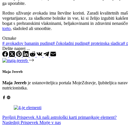
ga uporabite.
Redno uživanje avokada ima številne koristi. Zaradi kvalitetnih maš
vegetarijance, za sladkorne bolnike in vse, ki si želijo izgubiti kakš
bogat s prehranskimi vlakninami, beljakovinami in zdravimi nenasič
torto
, sladoled ali smoothie.
Oznake
#
avokadov bananin puding
#
čokoladni puding
#
proteinska sladica
#
p
Delite naprej ...
Maja Jeereb
Maja Jeereb
je ustanoviteljica portala MojeZdravje, ljubiteljica narav
nutricionistka.
Prejšnji
Prispevek
Ali naši astrološki karti primanjkuje element?
Naslednji
Prispevek
Morje v nas