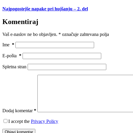
Najpogostejše napake pri hujšanju – 2. del
Komentiraj
Vaš e-naslov ne bo objavljen.
*
označuje zahtevana polja
Ime
*
E-pošta
*
Spletna stran
Dodaj komentar
*
I accept the
Privacy Policy
Objavi komentar