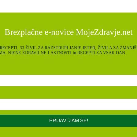
Brezplačne e-novice MojeZdravje.net
ce: POLETNI RECEPTI, 33 ŽIVIL ZA RAZSTRUPLJANJE JETER, ŽIVILA ZA
A: NJENE ZDRAVILNE LASTNOSTI in RECEPTI ZA VSAK DAN.
PRIJAVLJAM SE!