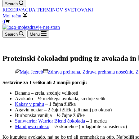
Search
REZERVACIJA TERMINOV SVETOVANJ
Moj račun
Shopping
0
cart
Search
Menu
Proteinski čokoladni puding iz avokada in
Maja Jeereb
Zdrava prehrana
,
Zdrava prehrana nosečnic
,
Z
Sestavine za 1 veliko ali 2 manjši porciji:
Banana – zrela, srednje velikosti
Avokado – ½ mehkega avokada, srednje velik
Kakav v prahu
– 1 čajna žlička
Agavin nektar – 2 čajni žlički (ali manj po okusu)
Burbonska vanilija – ½ čajne žličke
Sunwarrior Warrior Blend čokolada
– 1 merica
Mandljevo mleko
– ½ skodelice (prilagodite konsistenco)
Ko kupujete avokado, naj ne bo trd ali premehak na otip. Najboljši so