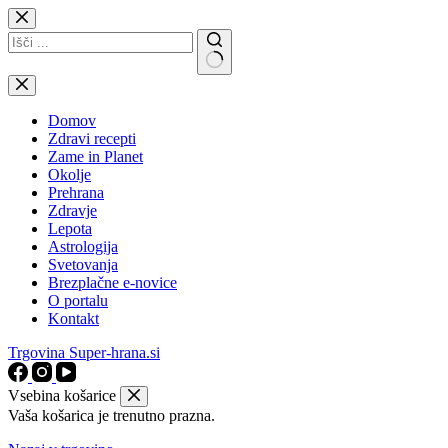
Skip
to
content
No
results
Domov
Zdravi recepti
Zame in Planet
Okolje
Prehrana
Zdravje
Lepota
Astrologija
Svetovanja
Brezplačne e-novice
O portalu
Kontakt
Trgovina Super-hrana.si
Vsebina košarice
Vaša košarica je trenutno prazna.