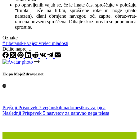
po opravljenih vajah se, če le imate čas, sproščajte v položaju
“trupla”; leže na hrbtu, sproščene roke in noge (malo
narazen), dlani obrnjene navzgor, oči zaprte, obraz-vrat-
ramena povsem sproščena. Dihajte skozi nos in se popolnoma
sprostite.
Oznake
#
tibetanske vaje
#
vrelec mladosti
Delite naprej ...
Ekipa MojeZdravje.net
Prejšnji
Prispevek
7 veganskih nadomestkov za jajca
Naslednji
Prispevek
5 nasvetov za naravno nega telesa