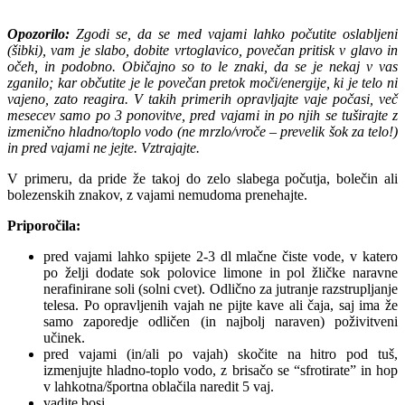
Opozorilo:
Zgodi se, da se med vajami lahko počutite oslabljeni
(šibki), vam je slabo, dobite vrtoglavico, povečan pritisk v glavo in
očeh, in podobno. Običajno so to le znaki, da se je nekaj v vas
zganilo; kar občutite je le povečan pretok moči/energije, ki je telo ni
vajeno, zato reagira. V takih primerih opravljajte vaje počasi, več
mesecev samo po 3 ponovitve, pred vajami in po njih se tuširajte z
izmenično hladno/toplo vodo (ne mrzlo/vroče – prevelik šok za telo!)
in pred vajami ne jejte. Vztrajajte.
V primeru, da pride že takoj do zelo slabega počutja, bolečin ali
bolezenskih znakov, z vajami nemudoma prenehajte.
Priporočila:
pred vajami lahko spijete 2-3 dl mlačne čiste vode, v katero
po želji dodate sok polovice limone in pol žličke naravne
nerafinirane soli (solni cvet). Odlično za jutranje razstrupljanje
telesa. Po opravljenih vajah ne pijte kave ali čaja, saj ima že
samo zaporedje odličen (in najbolj naraven) poživitveni
učinek.
pred vajami (in/ali po vajah) skočite na hitro pod tuš,
izmenjujte hladno-toplo vodo, z brisačo se “sfrotirate” in hop
v lahkotna/športna oblačila naredit 5 vaj.
vadite bosi