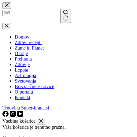
Skip
to
content
No
results
Domov
Zdravi recepti
Zame in Planet
Okolje
Prehrana
Zdravje
Lepota
Astrologija
Svetovanja
Brezplačne e-novice
O portalu
Kontakt
Trgovina Super-hrana.si
Vsebina košarice
Vaša košarica je trenutno prazna.