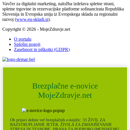
Vavčer za digitalni marketing, naložba izdelava spletne strani,
spletne trgovine in rezervacijske platforme sofinancirata Republika
Slovenija in Evropska unija iz Evropskega sklada za regionalni
razvoj (
www.eu-skladi.si
).
Copyright © 2026 - MojeZdravje.net
O portalu
Splošni pogoji
Zasebnost in piškotki (GDPR)
Brezplačne e-novice
MojeZdravje.net
Ob prijavi dobite več brezplačnih e-knjižic: 33 ŽIVIL ZA
RAZSTRUPLJANJE JETER, ŽIVILA ZA ZMANJŠEVANJE
STRESA IN TESNOBE, HRANA ZA PODPORO IMUNSKEMU