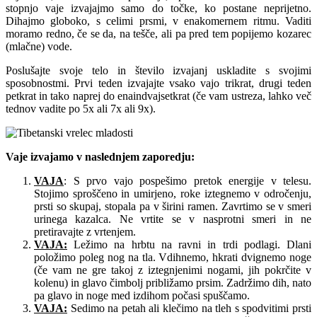
stopnjo vaje izvajajmo samo do točke, ko postane neprijetno.
Dihajmo globoko, s celimi prsmi, v enakomernem ritmu. Vaditi
moramo redno, če se da, na tešče, ali pa pred tem popijemo kozarec
(mlačne) vode.
Poslušajte svoje telo in število izvajanj uskladite s svojimi
sposobnostmi. Prvi teden izvajajte vsako vajo trikrat, drugi teden
petkrat in tako naprej do enaindvajsetkrat (če vam ustreza, lahko več
tednov vadite po 5x ali 7x ali 9x).
Vaje izvajamo v naslednjem zaporedju:
VAJA
: S prvo vajo pospešimo pretok energije v telesu.
Stojimo sproščeno in umirjeno, roke iztegnemo v odročenju,
prsti so skupaj, stopala pa v širini ramen. Zavrtimo se v smeri
urinega kazalca. Ne vrtite se v nasprotni smeri in ne
pretiravajte z vrtenjem.
VAJA:
Ležimo na hrbtu na ravni in trdi podlagi. Dlani
položimo poleg nog na tla. Vdihnemo, hkrati dvignemo noge
(če vam ne gre takoj z iztegnjenimi nogami, jih pokrčite v
kolenu) in glavo čimbolj približamo prsim. Zadržimo dih, nato
pa glavo in noge med izdihom počasi spuščamo.
VAJA:
Sedimo na petah ali klečimo na tleh s spodvitimi prsti