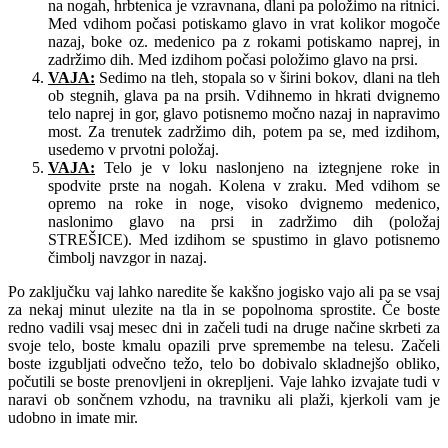
na nogah, hrbtenica je vzravnana, dlani pa položimo na ritnici.
Med vdihom počasi potiskamo glavo in vrat kolikor mogoče
nazaj, boke oz. medenico pa z rokami potiskamo naprej, in
zadržimo dih. Med izdihom počasi položimo glavo na prsi.
VAJA:
Sedimo na tleh, stopala so v širini bokov, dlani na tleh
ob stegnih, glava pa na prsih. Vdihnemo in hkrati dvignemo
telo naprej in gor, glavo potisnemo močno nazaj in napravimo
most. Za trenutek zadržimo dih, potem pa se, med izdihom,
usedemo v prvotni položaj.
VAJA:
Telo je v loku naslonjeno na iztegnjene roke in
spodvite prste na nogah. Kolena v zraku. Med vdihom se
opremo na roke in noge, visoko dvignemo medenico,
naslonimo glavo na prsi in zadržimo dih (položaj
STREŠICE). Med izdihom se spustimo in glavo potisnemo
čimbolj navzgor in nazaj.
Po zaključku vaj lahko naredite še kakšno jogisko vajo ali pa se vsaj
za nekaj minut ulezite na tla in se popolnoma sprostite. Če boste
redno vadili vsaj mesec dni in začeli tudi na druge načine skrbeti za
svoje telo, boste kmalu opazili prve spremembe na telesu. Začeli
boste izgubljati odvečno težo, telo bo dobivalo skladnejšo obliko,
počutili se boste prenovljeni in okrepljeni. Vaje lahko izvajate tudi v
naravi ob sončnem vzhodu, na travniku ali plaži, kjerkoli vam je
udobno in imate mir.