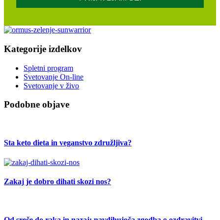
Kategorije izdelkov
Spletni program
Svetovanje On-line
Svetovanje v živo
Podobne objave
Sta keto dieta in veganstvo združljiva?
Zakaj je dobro dihati skozi nos?
Od sreče do raka in nazaj: navdihujoča zgodba o ozdravitvi