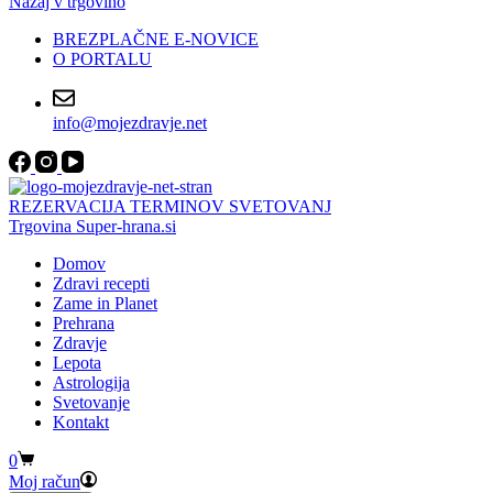
Nazaj v trgovino
BREZPLAČNE E-NOVICE
O PORTALU
info@mojezdravje.net
REZERVACIJA TERMINOV SVETOVANJ
Trgovina Super-hrana.si
Domov
Zdravi recepti
Zame in Planet
Prehrana
Zdravje
Lepota
Astrologija
Svetovanje
Kontakt
Shopping
0
cart
Moj račun