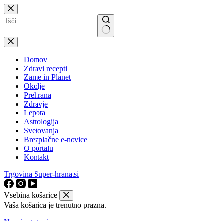
Skip
to
content
No
results
Domov
Zdravi recepti
Zame in Planet
Okolje
Prehrana
Zdravje
Lepota
Astrologija
Svetovanja
Brezplačne e-novice
O portalu
Kontakt
Trgovina Super-hrana.si
Vsebina košarice
Vaša košarica je trenutno prazna.