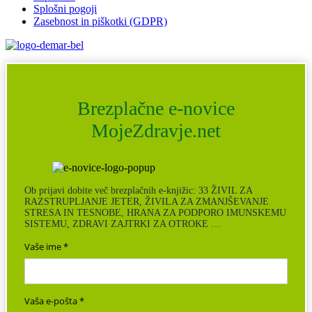
Splošni pogoji
Zasebnost in piškotki (GDPR)
Brezplačne e-novice
MojeZdravje.net
Ob prijavi dobite več brezplačnih e-knjižic: 33 ŽIVIL ZA
RAZSTRUPLJANJE JETER, ŽIVILA ZA ZMANJŠEVANJE
STRESA IN TESNOBE, HRANA ZA PODPORO IMUNSKEMU
SISTEMU, ZDRAVI ZAJTRKI ZA OTROKE …
Vaše ime
Vaša e-pošta