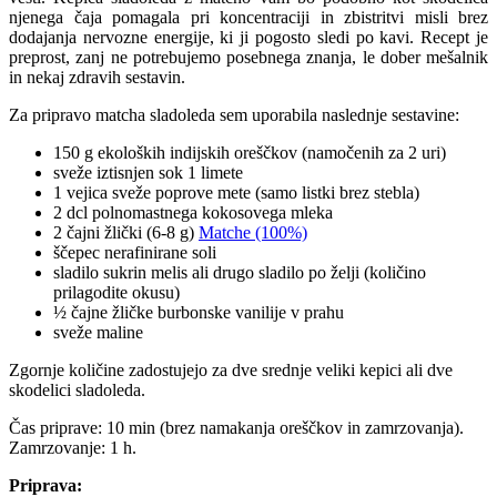
njenega čaja pomagala pri koncentraciji in zbistritvi misli brez
dodajanja nervozne energije, ki ji pogosto sledi po kavi. Recept je
preprost, zanj ne potrebujemo posebnega znanja, le dober mešalnik
in nekaj zdravih sestavin.
Za pripravo matcha sladoleda sem uporabila naslednje sestavine:
150 g ekoloških indijskih oreščkov (namočenih za 2 uri)
sveže iztisnjen sok 1 limete
1 vejica sveže poprove mete (samo listki brez stebla)
2 dcl polnomastnega kokosovega mleka
2 čajni žlički (6-8 g)
Matche (100%)
ščepec nerafinirane soli
sladilo sukrin melis ali drugo sladilo po želji (količino
prilagodite okusu)
½ čajne žličke burbonske vanilije v prahu
sveže maline
Zgornje količine zadostujejo za dve srednje veliki kepici ali dve
skodelici sladoleda.
Čas priprave: 10 min (brez namakanja oreščkov in zamrzovanja).
Zamrzovanje: 1 h.
Priprava: