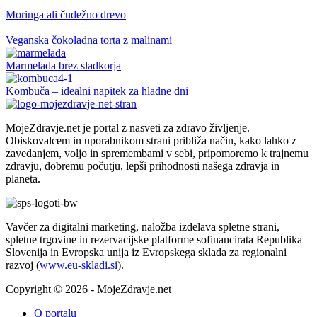
Moringa ali čudežno drevo
Veganska čokoladna torta z malinami
Marmelada brez sladkorja
Kombuča – idealni napitek za hladne dni
MojeZdravje.net je portal z nasveti za zdravo življenje.
Obiskovalcem in uporabnikom strani približa način, kako lahko z
zavedanjem, voljo in spremembami v sebi, pripomoremo k trajnemu
zdravju, dobremu počutju, lepši prihodnosti našega zdravja in
planeta.
Vavčer za digitalni marketing, naložba izdelava spletne strani,
spletne trgovine in rezervacijske platforme sofinancirata Republika
Slovenija in Evropska unija iz Evropskega sklada za regionalni
razvoj (
www.eu-skladi.si
).
Copyright © 2026 - MojeZdravje.net
O portalu