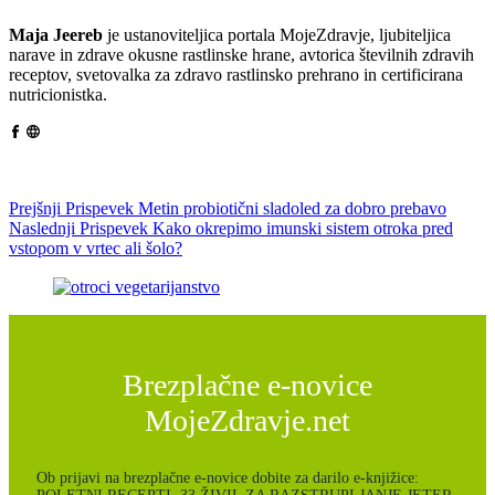
Maja Jeereb
je ustanoviteljica portala MojeZdravje, ljubiteljica
narave in zdrave okusne rastlinske hrane, avtorica številnih zdravih
receptov, svetovalka za zdravo rastlinsko prehrano in certificirana
nutricionistka.
Prejšnji
Prispevek
Metin probiotični sladoled za dobro prebavo
Naslednji
Prispevek
Kako okrepimo imunski sistem otroka pred
vstopom v vrtec ali šolo?
Brezplačne e-novice
MojeZdravje.net
Ob prijavi na brezplačne e-novice dobite za darilo e-knjižice: