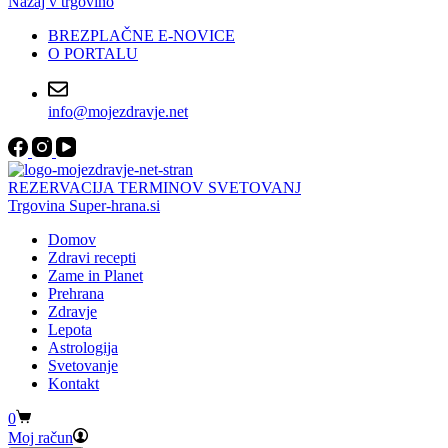
Nazaj v trgovino
BREZPLAČNE E-NOVICE
O PORTALU
info@mojezdravje.net
REZERVACIJA TERMINOV SVETOVANJ
Trgovina Super-hrana.si
Domov
Zdravi recepti
Zame in Planet
Prehrana
Zdravje
Lepota
Astrologija
Svetovanje
Kontakt
Shopping
0
cart
Moj račun