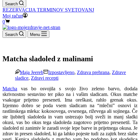
Search
REZERVACIJA TERMINOV SVETOVANJ
Moj račun
Shopping
0
cart
Search
Menu
Matcha sladoled z malinami
Maja Jeereb
Izpostavljeno
,
Zdrava prehrana
,
Zdrave
sladice
,
Zdravi recepti
Matcha
vas bo osvojila s svojo živo zeleno barvo, dodala
skrivnostno sestavino ter piko na i vašim sladicam. Okus matche
vsakogar prijetno preseneti. Ima oreškast, rahlo grenak okus.
Izjemno dobro se poda vsem sladicam na “mlečni” osnovi iz
rastlinskega mleka: kokosovega, ovsenega, riževega ali sojinega. Če
ste ljubitelj sladoleda in vam ustrezajo bolj sveži in manj sladki
okusi, vas bo okus tega sladoleda zagotovo prijetno presenetil. Ta
sladoled ni zanimiv le zaradi svoje lepe barve in prijetnega okusa. Je
zdrav in presen sladoled, ki ga lahko pojeste tudi za zajtrk brez slabe
vesti. Kepica sladoleda z matcho vam bo podobno kot skodelica