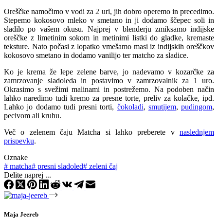
Oreščke namočimo v vodi za 2 uri, jih dobro operemo in precedimo.
Stepemo kokosovo mleko v smetano in ji dodamo ščepec soli in
sladilo po vašem okusu. Najprej v blenderju zmiksamo indijske
oreščke z limetinim sokom in metinimi listki do gladke, kremaste
teksture. Nato počasi z lopatko vmešamo masi iz indijskih oreščkov
kokosovo smetano in dodamo vanilijo ter matcho za sladice.
Ko je krema že lepe zelene barve, jo nadevamo v kozarčke za
zamrzovanje sladoleda in postavimo v zamrzovalnik za 1 uro.
Okrasimo s svežimi malinami in postrežemo. Na podoben način
lahko naredimo tudi kremo za presne torte, preliv za kolačke, ipd.
Lahko jo dodamo tudi presni torti,
čokoladi
,
smutijem
,
pudingom
,
pecivom ali kruhu.
Več o zelenem čaju Matcha si lahko preberete v
naslednjem
prispevku
.
Oznake
#
matcha
#
presni sladoled
#
zeleni čaj
Delite naprej ...
Maja Jeereb