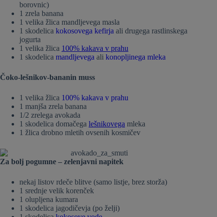
borovnic)
1 zrela banana
1 velika žlica mandljevega masla
1 skodelica
kokosovega kefirja
ali drugega rastlinskega
jogurta
1 velika žlica
100% kakava v prahu
1 skodelica
mandljevega
ali
konopljinega mleka
Čoko-lešnikov-bananin muss
1 velika žlica
100% kakava v prahu
1 manjša zrela banana
1/2 zrelega avokada
1 skodelica domačega
lešnikovega
mleka
1 žlica drobno mletih ovsenih kosmičev
Za bolj pogumne – zelenjavni napitek
nekaj listov rdeče blitve (samo listje, brez storža)
1 srednje velik korenček
1 olupljena kumara
1 skodelica jagodičevja (po želji)
1 skodelica
kokosove vode