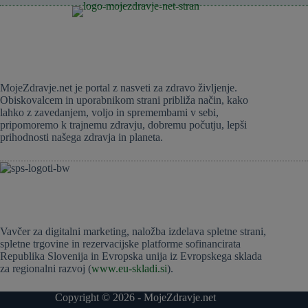
MojeZdravje.net je portal z nasveti za zdravo življenje.
Obiskovalcem in uporabnikom strani približa način, kako
lahko z zavedanjem, voljo in spremembami v sebi,
pripomoremo k trajnemu zdravju, dobremu počutju, lepši
prihodnosti našega zdravja in planeta.
Vavčer za digitalni marketing, naložba izdelava spletne strani,
spletne trgovine in rezervacijske platforme sofinancirata
Republika Slovenija in Evropska unija iz Evropskega sklada
za regionalni razvoj (
www.eu-skladi.si
).
Copyright © 2026 - MojeZdravje.net