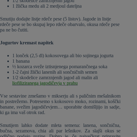
1/2 skodelice zamrznjenih jagod
1 žlička medu ali 2 medjoul dateljna
Smutiju dodajte listje rdeče pese (5 listov). Jagode in listje
rdeče pese se bo skupaj lepo rdeče obarvalo, okusa rdeče pese
pa ne bo čutiti.
Jogurtov kremast napitek
1 lonček (2,5 dl) kokosovega ali bio sojinega jogurta
1 banana
½ kozarca sveže iztisnjenega pomarančnega soka
1-2 čajni žlički lanenih ali sončničnih semen
1/2 skodelice zamrznjenih jagod ali malin ali
liofiliziranega jagodičevja v prahu
Vse sestavine zmešamo v mikserju ali s paličnim mešalnikom
in postrežemo. Potresemo s kokosovo moko, rozinami, koščki
banane, svežim jagodičevjem… uporabite domišljijo in sadje,
ki ga ima vaš otrok rad.
Smutijem lahko dodate mleta semena: lanena, sončnična,
bučna, sezamova, chia ali par lešnikov. Za slajši okus se
odlično podajo rozine. Dobro je, če največkrat pripravite