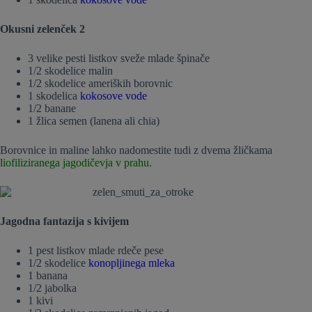
Okusni zelenček 2
3 velike pesti listkov sveže mlade špinače
1/2 skodelice malin
1/2 skodelice ameriških borovnic
1 skodelica
kokosove vode
1/2 banane
1 žlica semen (lanena ali chia)
Borovnice in maline lahko nadomestite tudi z dvema žličkama
liofiliziranega jagodičevja v prahu.
Jagodna fantazija s kivijem
1 pest listkov mlade rdeče pese
1/2 skodelice
konopljinega mleka
1 banana
1/2 jabolka
1 kivi