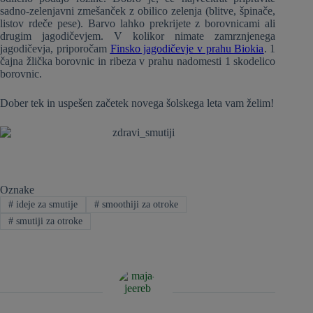
sadno-zelenjavni zmešanček z obilico zelenja (blitve, špinače,
listov rdeče pese). Barvo lahko prekrijete z borovnicami ali
drugim jagodičevjem. V kolikor nimate zamrznjenega
jagodičevja, priporočam
Finsko jagodičevje v prahu Biokia
. 1
čajna žlička borovnic in ribeza v prahu nadomesti 1 skodelico
borovnic.
Dober tek in uspešen začetek novega šolskega leta vam želim!
Oznake
#
ideje za smutije
#
smoothiji za otroke
#
smutiji za otroke