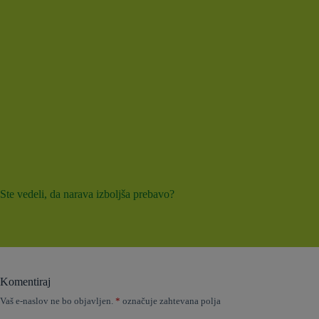
Ste vedeli, da narava izboljša prebavo?
Komentiraj
Vaš e-naslov ne bo objavljen.
*
označuje zahtevana polja