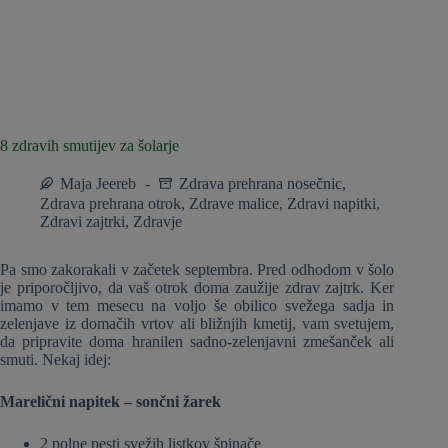
8 zdravih smutijev za šolarje
Maja Jeereb
Zdrava prehrana nosečnic
,
Zdrava prehrana otrok
,
Zdrave malice
,
Zdravi napitki
,
Zdravi zajtrki
,
Zdravje
Pa smo zakorakali v začetek septembra. Pred odhodom v šolo
je priporočljivo, da vaš otrok doma zaužije zdrav zajtrk. Ker
imamo v tem mesecu na voljo še obilico svežega sadja in
zelenjave iz domačih vrtov ali bližnjih kmetij, vam svetujem,
da pripravite doma hranilen sadno-zelenjavni zmešanček ali
smuti. Nekaj idej:
Marelični napitek – sončni žarek
2 polne pesti svežih listkov špinače