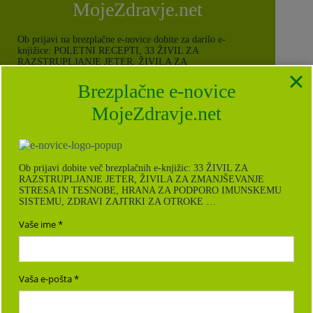
MojeZdravje.net
Ob prijavi na brezplačne e-novice dobite za darilo e-
knjižice: POLETNI RECEPTI, 33 ŽIVIL ZA
RAZSTRUPLJANJE JETER, ŽIVILA ZA
ZMANJŠEVANJE STRESA IN TESNOBE, HRANA ZA
PODPORO IMUNSKEMU SISTEMU, ZDRAVI ZAJTRKI
Brezplačne e-novice
ZA OTROKE, KURKUMA: NJENE ZDRAVILNE
LASTNOSTI in RECEPTI ZA VSAK DAN.
MojeZdravje.net
Vse o naši Politiki zasebnosti in varstvu
podatkov
najdete tukaj
.
Vaše ime
Ob prijavi dobite več brezplačnih e-knjižic: 33 ŽIVIL ZA
RAZSTRUPLJANJE JETER, ŽIVILA ZA ZMANJŠEVANJE
STRESA IN TESNOBE, HRANA ZA PODPORO IMUNSKEMU
SISTEMU, ZDRAVI ZAJTRKI ZA OTROKE …
Vaša e-pošta
Vaše ime
Vaša e-pošta
PRIJAVLJAM SE!