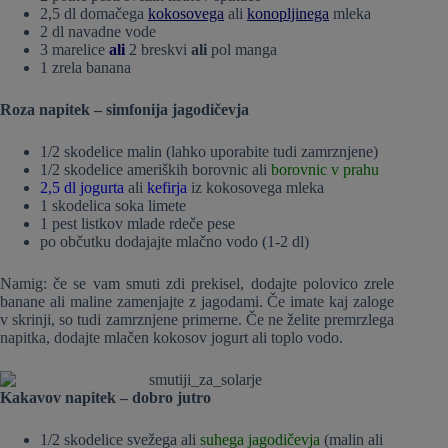
2,5 dl domačega
kokosovega
ali
konopljinega
mleka
2 dl navadne vode
3 marelice
ali
2 breskvi
ali
pol manga
1 zrela banana
Roza napitek – simfonija jagodičevja
1/2 skodelice malin (lahko uporabite tudi zamrznjene)
1/2 skodelice ameriških borovnic ali
borovnic v prahu
2,5 dl
jogurta
ali
kefirja
iz kokosovega mleka
1 skodelica soka limete
1 pest listkov mlade rdeče pese
po občutku dodajajte mlačno vodo (1-2 dl)
Namig: če se vam smuti zdi prekisel, dodajte polovico zrele
banane ali maline zamenjajte z jagodami. Če imate kaj zaloge
v skrinji, so tudi zamrznjene primerne. Če ne želite premrzlega
napitka, dodajte mlačen kokosov jogurt ali toplo vodo.
Kakavov napitek – dobro jutro
1/2 skodelice svežega ali
suhega jagodičevja
(malin ali