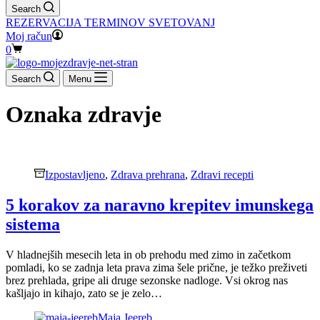
Search
REZERVACIJA TERMINOV SVETOVANJ
Moj račun
Shopping
0
cart
Search
Menu
Oznaka
zdravje
Izpostavljeno
,
Zdrava prehrana
,
Zdravi recepti
5 korakov za naravno krepitev imunskega
sistema
V hladnejših mesecih leta in ob prehodu med zimo in začetkom
pomladi, ko se zadnja leta prava zima šele prične, je težko preživeti
brez prehlada, gripe ali druge sezonske nadloge. Vsi okrog nas
kašljajo in kihajo, zato se je zelo…
Maja Jeereb