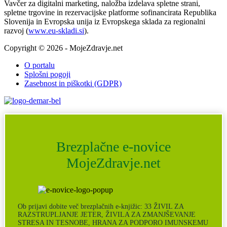
Vavčer za digitalni marketing, naložba izdelava spletne strani,
spletne trgovine in rezervacijske platforme sofinancirata Republika
Slovenija in Evropska unija iz Evropskega sklada za regionalni
razvoj (
www.eu-skladi.si
).
Copyright © 2026 - MojeZdravje.net
O portalu
Splošni pogoji
Zasebnost in piškotki (GDPR)
Brezplačne e-novice
MojeZdravje.net
Ob prijavi dobite več brezplačnih e-knjižic: 33 ŽIVIL ZA
RAZSTRUPLJANJE JETER, ŽIVILA ZA ZMANJŠEVANJE
STRESA IN TESNOBE, HRANA ZA PODPORO IMUNSKEMU