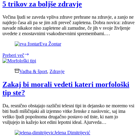
5 trikov za boljše zdravje
Večina ljudi se zaveda vpliva zdrave prehrane na zdravje, a zanjo ne
najdejo časa ali pa se jim zdi preveč zapletena. Dobra novica: zdrave
navade nikakor niso zapletene ali zamudne, če jih v svoje življenje
uvedete z enostavnimi vsakodnevnimi spremembami.…
Eva Žontar
5
Preberi več
trikov
za
boljše
Vadba & šport
,
Zdravje
zdravje
Zakaj bi morali vedeti kateri morfološki
tip ste?
Da, resnično obstajajo različni telesni tipi in dejansko ne moremo vsi
biti hudi mišičnjaki ali izjemno vitke ženske z naslovnic, saj ima
veliko ljudi popolnoma drugačno postavo od tiste, ki nam jo
vsiljujejo in kažejo kot edini lepotni ideal. Ajurveda…
Jelena Dimitrijević