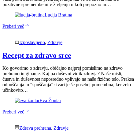
pozitivne spremembe ni v življenju nikoli prepozno in…
Lucija Bratina
5
Preberi več
nasvetov,
kako
narediti
Izpostavljeno
,
Zdravje
zdravo
prehranjevanje
Recept za zdravo srce
še
bolj
Ko govorimo o zdravju, običajno najprej pomislimo na zdravo
enostavno
prehrano in gibanje. Kaj pa duševni vidik zdravja? Naše misli,
čustva in duševnost neposredno vplivajo na naše fizično telo. Praksa
odpuščanja in “spuščanja” stvari je še posebej pomembna, ker zelo
učinkovito…
Eva Žontar
Recept
Preberi več
za
zdravo
srce
Zdrava prehrana
,
Zdravje