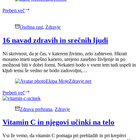
5
Preberi več
korakov
za
naravno
Osebna rast
,
Zdravje
krepitev
imunskega
16 navad zdravih in srečnih ljudi
sistema
Ni skrivnost, da je čas, v katerem živimo, zelo zahteven. Hkrati
moramo imeti uspešno kariero, urejeno zasebno življenje in po
možnosti biti v dobri formi. Nekateri bodo v vsem tem tudi uspeli in
kljub temu še vedno ne bodo zadovoljni,…
Ekipa MojeZdravje.net
16
Preberi več
navad
zdravih
in
Zdrava prehrana
,
Zdravje
srečnih
ljudi
Vitamin C in njegovi učinki na telo
Vsi že vemo, da vitamin C pomaga pri prehladih in pri krepitvi