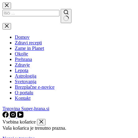
Skip
to
content
No
results
Domov
Zdravi recepti
Zame in Planet
Okolje
Prehrana
Zdravje
Lepota
Astrologija
Svetovanja
Brezplačne e-novice
O portalu
Kontakt
Trgovina Super-hrana.si
Vsebina košarice
Vaša košarica je trenutno prazna.