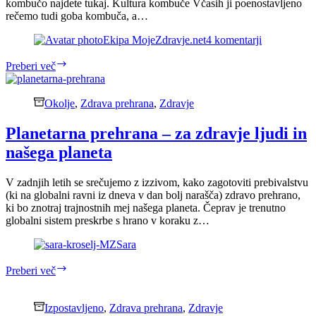
kombučo najdete tukaj. Kultura kombuče Včasih ji poenostavljeno
rečemo tudi goba kombuča, a…
Ekipa MojeZdravje.net
4 komentarji
Kombuča
Preberi več
–
idealni
napitek
Okolje
,
Zdrava prehrana
,
Zdravje
za
hladne
Planetarna prehrana – za zdravje ljudi in
dni
našega planeta
V zadnjih letih se srečujemo z izzivom, kako zagotoviti prebivalstvu
(ki na globalni ravni iz dneva v dan bolj narašča) zdravo prehrano,
ki bo znotraj trajnostnih mej našega planeta. Čeprav je trenutno
globalni sistem preskrbe s hrano v koraku z…
Sara
Planetarna
Preberi več
prehrana
–
za
Izpostavljeno
,
Zdrava prehrana
,
Zdravje