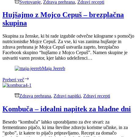
za
Svetovanje
,
Zdrava prehrana
,
Zdravi recepti
razbremenitev
hrbtenice
Hujšajmo z Mojco Cepuš – brezplačna
skupina
Skupina za ženske, ki bi rade izgubile odvečne kilograme s pomočjo
nutricionistke Mojce Cepuš. Za vse, ki vas zanima hujšanje in
zdrava prehrana je Mojca Cepuš ustvarila zaprto, brezplačno
Facebook skupino “hujšamo z Mojco Cepuš”. Namen skupine je
ustvariti varen prostor, kjer lahko udeleženci…
Maja Jeereb
Hujšajmo
Preberi več
z
Mojco
Cepuš
Zdrava prehrana
,
Zdravi napitki
,
Zdravi recepti
–
brezplačna
Kombuča – idealni napitek za hladne dni
skupina
Besedo “kombuča” lahko uporabljamo za dve stvari: za
fermentirano pijačo, ki ima številne zdravju koristne učinke, in za
“gobo”, iz katere to pijačo pripravljamo. Recept za domačo