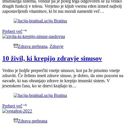
imunskega sistema, vendar pa je poleg tega odgovoren še za veliko
drugih funkcij v telesu. Verjetno je kljub vsemu eden izmed najbolj
zapostavljenih vitaminov, ki bi mu morali nameniti več…
Lucija Bratina
Vitamin
Preberi več
C
in
njegovi
Zdrava prehrana
,
Zdravje
učinki
na
10 živil, ki krepijo zdravje sinusov
telo
Vedno je boljše preprečiti vnetje sinusov, kot pa že prisotno vnetje
zdraviti. Če želimo imeti zdrave sinuse, je dobro, da smo pozorni na
navade, ki nas ohranjajo zdrave in krepijo imunski sistem. V
jesenskem času, ko se dnevi krajšajo in…
Lucija Bratina
10
Preberi več
živil,
ki
krepijo
Zdrava prehrana
zdravje