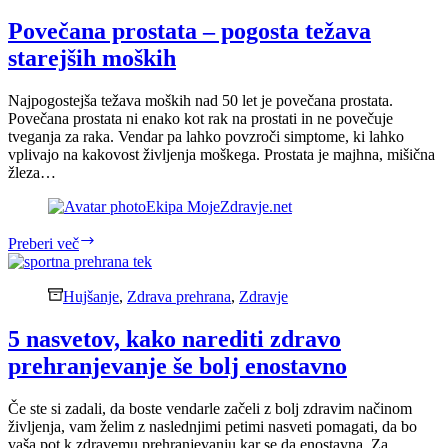
zdravje
ljudi
Povečana prostata – pogosta težava
in
starejših moških
našega
planeta
Najpogostejša težava moških nad 50 let je povečana prostata.
Povečana prostata ni enako kot rak na prostati in ne povečuje
tveganja za raka. Vendar pa lahko povzroči simptome, ki lahko
vplivajo na kakovost življenja moškega. Prostata je majhna, mišična
žleza…
Ekipa MojeZdravje.net
Povečana
Preberi več
prostata
–
pogosta
Hujšanje
,
Zdrava prehrana
,
Zdravje
težava
starejših
5 nasvetov, kako narediti zdravo
moških
prehranjevanje še bolj enostavno
Če ste si zadali, da boste vendarle začeli z bolj zdravim načinom
življenja, vam želim z naslednjimi petimi nasveti pomagati, da bo
vaša pot k zdravemu prehranjevanju kar se da enostavna. Za