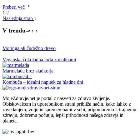
Zakaj
Preberi več
bi
1
2
morali
Naslednja stran
vedeti
kateri
V trendu
morfološki
tip
ste?
Moringa ali čudežno drevo
Veganska čokoladna torta z malinami
Marmelada brez sladkorja
Kombuča – idealni napitek za hladne dni
MojeZdravje.net je portal z nasveti za zdravo življenje.
Obiskovalcem in uporabnikom strani približa način, kako lahko z
zavedanjem, voljo in spremembami v sebi, pripomoremo k trajnemu
zdravju, dobremu počutju, lepši prihodnosti našega zdravja in
planeta.