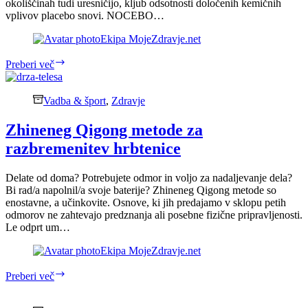
okoliščinah tudi uresničijo, kljub odsotnosti določenih kemičnih
vplivov placebo snovi. NOCEBO…
Ekipa MojeZdravje.net
Pozitivna
Preberi več
naravnanost
nas
ohranja
Vadba & šport
,
Zdravje
pri
zdravju
Zhineneg Qigong metode za
razbremenitev hrbtenice
Delate od doma? Potrebujete odmor in voljo za nadaljevanje dela?
Bi rad/a napolnil/a svoje baterije? Zhineneg Qigong metode so
enostavne, a učinkovite. Osnove, ki jih predajamo v sklopu petih
odmorov ne zahtevajo predznanja ali posebne fizične pripravljenosti.
Le odprt um…
Ekipa MojeZdravje.net
Zhineneg
Preberi več
Qigong
metode