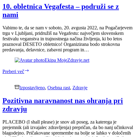
sinusov
10. obletnica Vegafesta – podruži se z
nami
Vabimo te, da se nam v soboto, 20. avgusta 2022, na Pogačarjevem
trgu v Ljubljani, pridružiš na Vegafestu: največjem slovenskem
festivalu veganstva in trajnostnega načina življenja, ki bo letos
praznoval DESETO obletnico! Organizirana bodo strokovna
predavanja, delavnice, zabavni program in…
Ekipa MojeZdravje.net
10.
Preberi več
obletnica
Vegafesta
–
Izpostavljeno
,
Osebna rast
,
Zdravje
podruži
se
Pozitivna naravnanost nas ohranja pri
z
zdravju
nami
PLACEBO (I shall please) je snov ali poseg, za katerega je
prejemnik (ali izvajalec zdravljenja) prepričan, da bo nanj učinkoval
blagodejno. Pričakovane spremembe na bolje se lahko v določenih