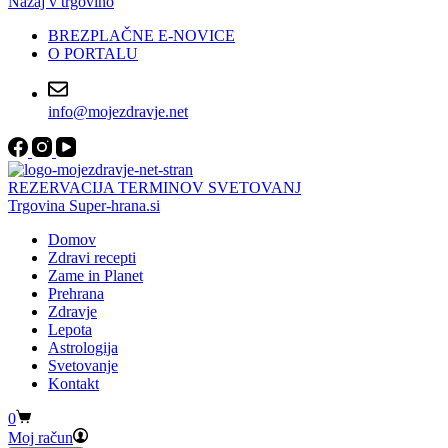
Nazaj v trgovino
BREZPLAČNE E-NOVICE
O PORTALU
info@mojezdravje.net
REZERVACIJA TERMINOV SVETOVANJ
Trgovina Super-hrana.si
Domov
Zdravi recepti
Zame in Planet
Prehrana
Zdravje
Lepota
Astrologija
Svetovanje
Kontakt
Shopping
0
cart
Moj račun