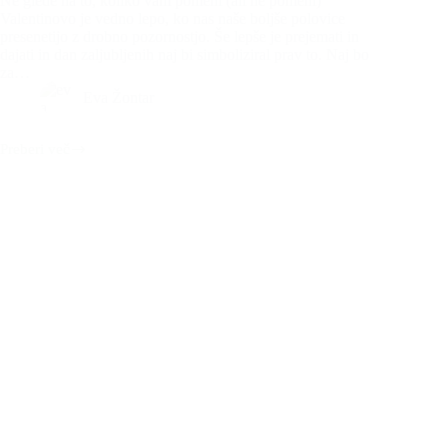
Ne glede na to, koliko vam pomeni (ali ne pomeni)
Valentinovo je vedno lepo, ko nas naše boljše polovice
presenetijo z drobno pozornostjo. Še lepše je prejemati in
dajati in dan zaljubljenih naj bi simboliziral prav to. Naj bo
za…
Eva Žontar
Preberi več
3
recepti
za
zdravo
Valentinovo
(brez
jajc,
mleka,
sladkorja
in
glutena)