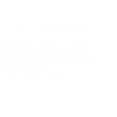
Izpostavljeno
,
Zdrave sladice
,
Zdravi recepti
Pustni krofi brez jajc in mleka, lahko tudi brez glutena
Pred nami je pust. Če bi se radi posladkali s krofi z manj
kalorijami, naredili krofe brez glutena ali brez živalskih
sestavin, potem vas bo spodnji Orcin recept navdušil! 🙂
Danes razkrivamo recept, ki je zdrava veganska različica
običajnih krofov. S temi krofi…
Maja Jeereb
2 komentarja
Preberi več
Pustni
krofi
brez
jajc
in
mleka,
lahko