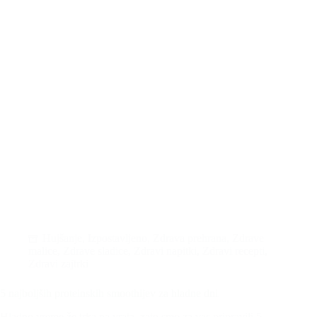
Hujšanje
,
Izpostavljeno
,
Zdrava prehrana
,
Zdrave
malice
,
Zdrave sladice
,
Zdravi napitki
,
Zdravi recepti
,
Zdravi zajtrki
5 najboljših proteinskih smoothijev za hladne dni
Hladno vreme že trka na vrata, zato smo za vas pripravili 5