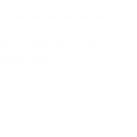
Izpostavljeno
,
Naravna kozmetika
,
Recepti iz
narave
,
Zdrava prehrana
,
Zdravi recepti
,
Zdravi zajtrki
5 idej za domača božična darilca
Mojih 5 idej za »naredi sam« božična darila, s katerimi boste
razveselili svoje najbližje, jim poklonili nekaj osebnega in
razvijali svojo ustvarjalnost. Okrašene svečke Že kot majhni
punčki so me v božičnem času vsakokrat najbolj očarale
pisane posodice, v katere…
Lucija Bratina
Preberi več
5
idej
za
domača
božična
darilca