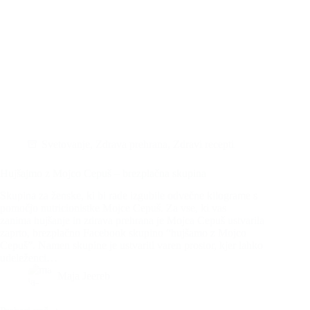
Svetovanje
,
Zdrava prehrana
,
Zdravi recepti
Hujšajmo z Mojco Cepuš – brezplačna skupina
Skupina za ženske, ki bi rade izgubile odvečne kilograme s
pomočjo nutricionistke Mojce Cepuš. Za vse, ki vas
zanima hujšanje in zdrava prehrana je Mojca Cepuš ustvarila
zaprto, brezplačno Facebook skupino “hujšamo z Mojco
Cepuš”. Namen skupine je ustvariti varen prostor, kjer lahko
udeleženci…
Maja Jeereb