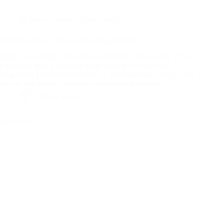
Zdravi napitki
,
Zdravi recepti
Zimski napitek z okusom jabolčnega študlja
Idejo za ta napitek sem dobila na smučišču. Pred nekaj leti so
v Kranjski gori v ledenem igluju postregli z zanimivim,
drugačnim jabolčnim študljem – v obliki napitka. Vonj je imel
tak kot bi iz pečice ravnokar zadišal domač jabolčni…
Maja Jeereb
Preberi več
Zimski
napitek
z
okusom
jabolčnega
študlja