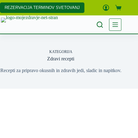
Skip
to
REZERVACIJA TERMINOV SVETOVANJ
Shopping
content
cart
KATEGORIJA
Zdravi recepti
Recepti za pripravo okusnih in zdravih jedi, sladic in napitkov.