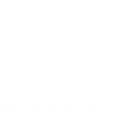
Izpostavljeno
,
Zdravi napitki
,
Zdravi recepti
Vodni kefir ali sodavica
Kefir je fermentirani napitek, ki vsebuje številne probiotike,
encime, vitamine in minerale ter druge sestavine, ki ugodno
vplivajo na zdravje. Vodni kefir nastane po fermentaciji
sladkane vode s pomočjo vodnih kefirnih zrn. Uvrščamo ga
tudi med funkcionalna živila. Priprava vodnega kefirja je…
Ekipa MojeZdravje.net