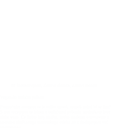
Izpostavljeno
,
Zdrave sladice
,
Zdravi recepti
Veganski božični piškoti
Prazničnim aromam se je težko upreti, ampak zakaj bi se jim?
S tem receptom se lahko z božičnimi piškotki posladkate brez
slabe vesti. Če želite bolj sladke, lahko sladkost uravnavate z
uporabo sladkanega rastlinskega mleka ali z dodajanjem več
javorjevega…