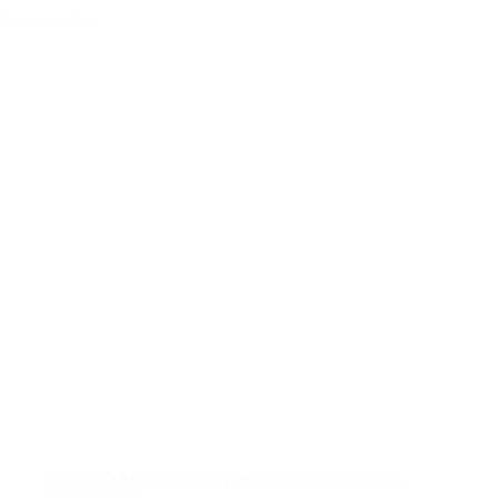
Preberi več
Vodni
kefir
ali
sodavica
Zdrava kosila
,
Zdrava prehrana
,
Zdrave večerje
,
Zdravi recepti