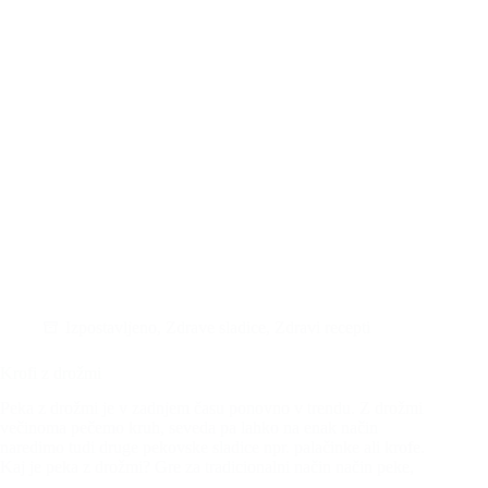
tudi
brez
glutena
Izpostavljeno
,
Zdrave sladice
,
Zdravi recepti
Krofi z drožmi
Peka z drožmi je v zadnjem času ponovno v trendu. Z drožmi
večinoma pečemo kruh, seveda pa lahko na enak način
naredimo tudi druge pekovske sladice npr. palačinke ali krofe.
Kaj je peka z drožmi? Gre za tradicionalni način način peke,
…