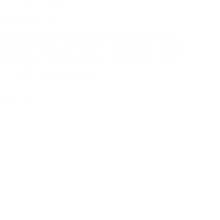
Rdeča lečina juha
Hladni pomladni dnevi nas še kar spremljajo in ob njih se
prileže topla hrana, predvsem juhe. Juhe so odlične jedi, hitro
pripravljene, enostavne, zdrave in vsebujejo veliko tekočine –
za vse tiste, ki pozabite čez dan piti dovolj tekočine. Lečo…
Katarina Katanec
Preberi več
Rdeča
lečina
juha