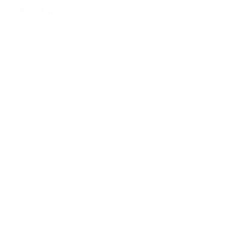
Eva Žontar
Preberi več
Veganski
božični
piškoti