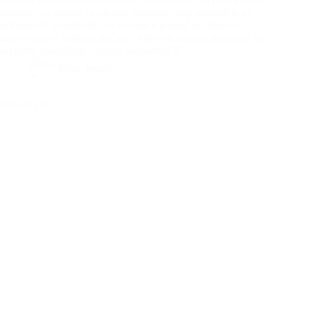
receptov za zdrave in okusne beljakovinske smoothije za
prihajajoče zimske dni, ki so vam v pomoč pri krepitvi
odpornosti in boljšem počutju. Multivitaminski smoothie za
krepitev imunskega sistema Sestavine: 2…
Maja Jeereb
Preberi več
5
najboljših
proteinskih
smoothijev
za
hladne
dni