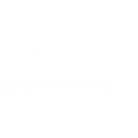
Izpostavljeno
,
Zdrave sladice
,
Zdravi recepti
Čokoladna torta za zaljubljene
Pregrešno dobra torta, ki je primerna tako za vegane kot
alergike na mlečne izdelke in jajca. Ne vsebuje nenavadnih
sestavin, zato jo lahko v zadnjem trenutku pripravite za vašega
Valentina! Priznamo, da to ni najbolj zdrava torta na svetu
(za…
Ekipa MojeZdravje.net
Preberi več
Čokoladna
torta
za