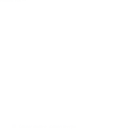
Preberi več
Hujšajmo
z
Mojco
Cepuš
–
brezplačna
skupina
Zdrave sladice
,
Zdravi recepti