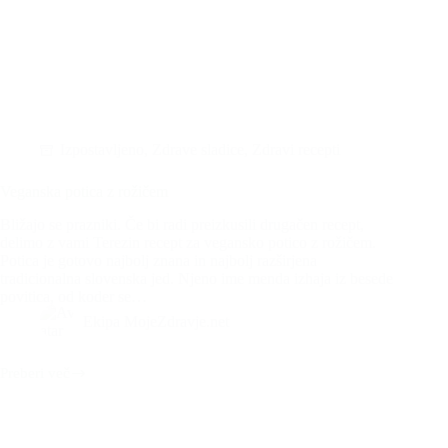
Izpostavljeno
,
Zdrave sladice
,
Zdravi recepti
Veganska potica z rožičem
Bližajo se prazniki. Če bi radi preizkusili drugačen recept,
delimo z vami Terezin recept za vegansko potico z rožičem.
Potica je gotovo najbolj znana in najbolj razširjena
tradicionalna slovenska jed. Njeno ime menda izhaja iz besede
povitica, od koder se…
Ekipa MojeZdravje.net
Preberi več
Veganska
potica
z
rožičem