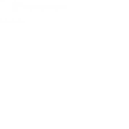
Ekipa MojeZdravje.net
Preberi več
Krofi
z
drožmi