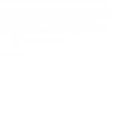
Zdravilne učinkovine hrena + 3 recepti za hrenovo omako
Hren vsebuje številne zdravilne snovi in učinkovine, zato si ga
je vredno večkrat privoščiti kot prilogo jedem. Poskusite ga
tudi v obliki presnega namaza. Hren je predvsem v
velikonočnem času nepogrešljiva priloga. Hren je večletna
rastlina z zelenimi listi, belo korenino in…
Ekipa MojeZdravje.net
Preberi več
Zdravilne
učinkovine
hrena
+
3
recepti
za
hrenovo
omako