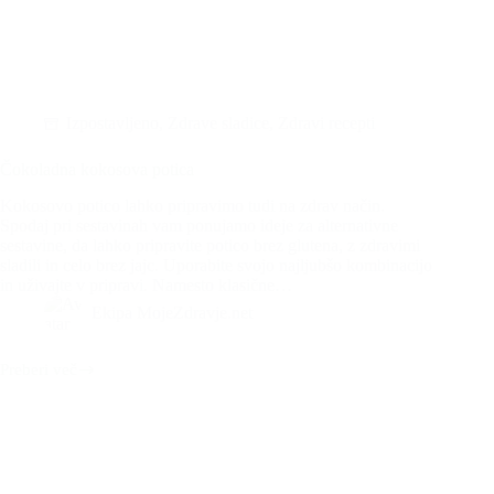
Izpostavljeno
,
Zdrave sladice
,
Zdravi recepti
Čokoladna kokosova potica
Kokosovo potico lahko pripravimo tudi na zdrav način.
Spodaj pri sestavinah vam ponujamo ideje za alternativne
sestavine, da lahko pripravite potico brez glutena, z zdravimi
sladili in celo brez jajc. Uporabite svojo najljubšo kombinacijo
in uživajte v pripravi. Namesto klasične…
Ekipa MojeZdravje.net
Preberi več
Čokoladna
kokosova
potica